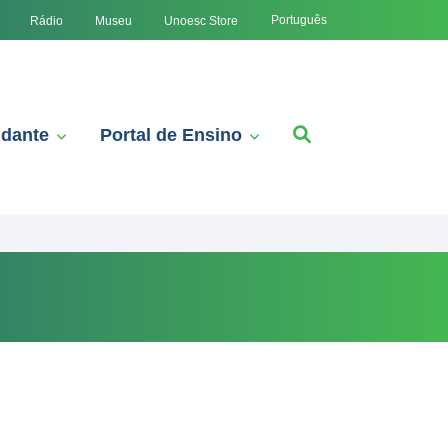
Português
Rádio
Museu
Unoesc Store
udante
Portal de Ensino