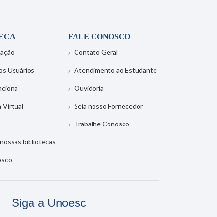
TECA
FALE CONOSCO
tação
Contato Geral
os Usuários
Atendimento ao Estudante
nciona
Ouvidoria
a Virtual
Seja nosso Fornecedor
Trabalhe Conosco
nossas bibliotecas
osco
Siga a Unoesc