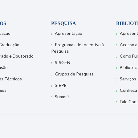
OS
PESQUISA
BIBLIO
uação
Apresentação
Apresen
Graduação
Programas de Incentivo à
Acesso a
Pesquisa
rado e Doutorado
Como Fu
SISGEN
nsão
Bibliotec
Grupos de Pesquisa
os Técnicos
Serviços
SIEPE
gios
Conheça 
Summit
Fale Con