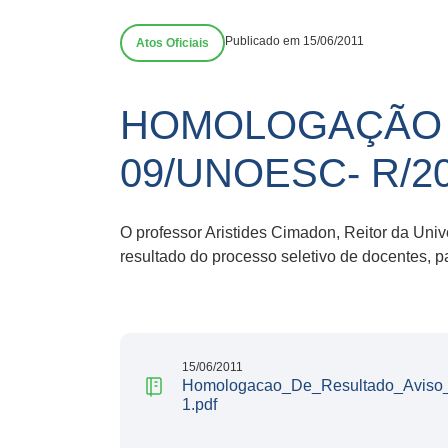
Publicado em 15/06/2011
Atos Oficiais
HOMOLOGAÇÃO D
09/UNOESC- R/2
O professor Aristides Cimadon, Reitor da Univ
resultado do processo seletivo de docentes,
15/06/2011
Homologacao_De_Resultado_Aviso_
1.pdf