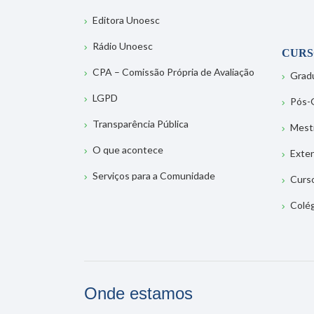
Editora Unoesc
Rádio Unoesc
CURS
CPA – Comissão Própria de Avaliação
Grad
LGPD
Pós-
Transparência Pública
Mest
O que acontece
Exte
Serviços para a Comunidade
Curs
Colé
Onde estamos