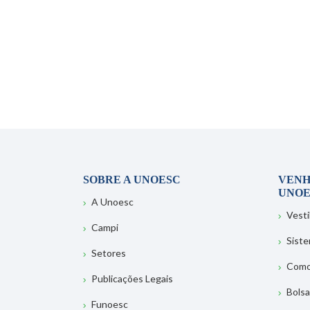
SOBRE A UNOESC
VENH
UNOE
A Unoesc
Vesti
Campi
Sist
Setores
Como
Publicações Legais
Bolsa
Funoesc