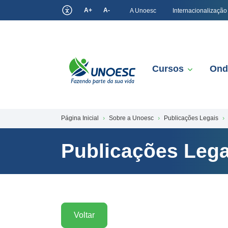
A+
A-
A Unoesc
Internacionalização
Cursos
Ond
Página Inicial
Sobre a Unoesc
Publicações Legais
Publicações Lega
Voltar