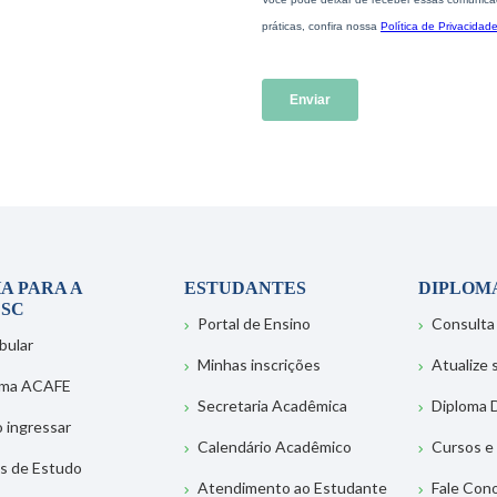
A PARA A
ESTUDANTES
DIPLOM
SC
Portal de Ensino
Consulta
bular
Minhas inscrições
Atualize
ema ACAFE
Secretaria Acadêmica
Diploma D
 ingressar
Calendário Acadêmico
Cursos e
s de Estudo
Atendimento ao Estudante
Fale Con