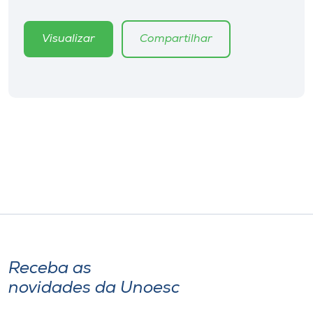
Museu
Visualizar
Compartilhar
Unoesc
Store
Selecione
o idioma
A+
A-
Receba as
novidades da Unoesc