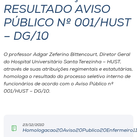
RESULTADO AVISO
I.nova
PÚBLICO Nº 001/HUST
Diplomados
– DG/10
Cultura
O professor Adgar Zeferino Bittencourt, Diretor Geral
do Hospital Universitário Santa Terezinha – HUST,
CPA
através de suas atribuições regimentais e estatutárias,
homologa o resultado do processo seletivo interno de
funcionários de acordo com o Aviso Público nº
Biblioteca
001/HUST – DG/10.
Editora
Rádio
23/12/2010
Homologacao20Aviso20Publico20Enfermeiro11