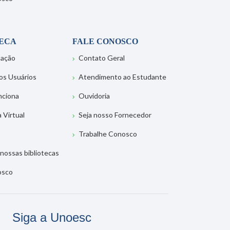
TECA
FALE CONOSCO
tação
Contato Geral
os Usuários
Atendimento ao Estudante
nciona
Ouvidoria
a Virtual
Seja nosso Fornecedor
Trabalhe Conosco
nossas bibliotecas
osco
Siga a Unoesc