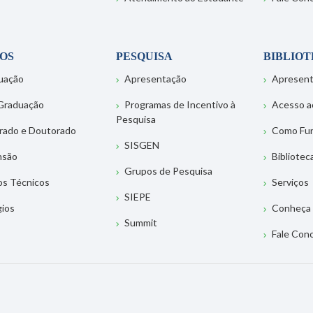
OS
PESQUISA
BIBLIO
uação
Apresentação
Apresen
Graduação
Programas de Incentivo à
Acesso a
Pesquisa
rado e Doutorado
Como Fu
SISGEN
nsão
Bibliotec
Grupos de Pesquisa
os Técnicos
Serviços
SIEPE
gios
Conheça 
Summit
Fale Con