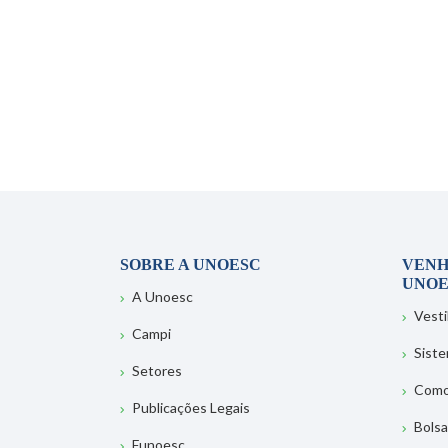
SOBRE A UNOESC
VENH
UNOE
A Unoesc
Vesti
Campi
Sist
Setores
Como
Publicações Legais
Bolsa
Funoesc