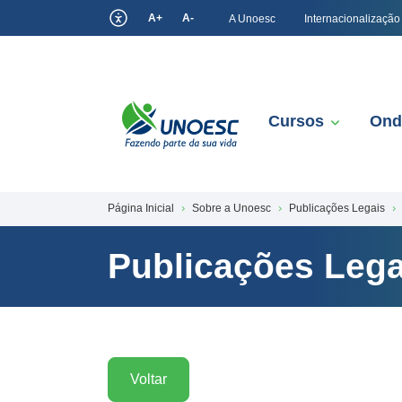
A+
A-
A Unoesc
Internacionalização
Cursos
Ond
Página Inicial
Sobre a Unoesc
Publicações Legais
Publicações Lega
Voltar