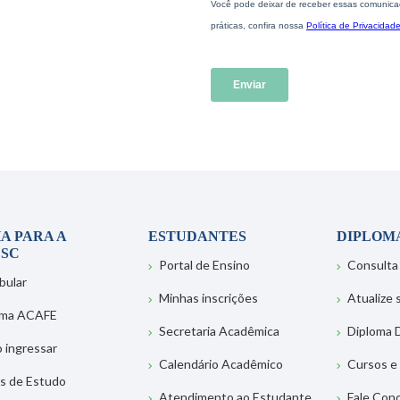
A PARA A
ESTUDANTES
DIPLOM
SC
Portal de Ensino
Consulta
bular
Minhas inscrições
Atualize
ema ACAFE
Secretaria Acadêmica
Diploma D
 ingressar
Calendário Acadêmico
Cursos e
s de Estudo
Atendimento ao Estudante
Fale Con