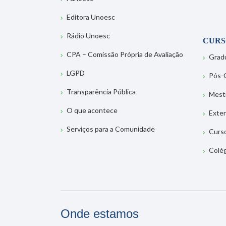
Editora Unoesc
Rádio Unoesc
CURS
CPA – Comissão Própria de Avaliação
Grad
LGPD
Pós-
Transparência Pública
Mest
O que acontece
Exte
Serviços para a Comunidade
Curs
Colé
Onde estamos