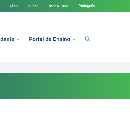
Português
Rádio
Museu
Unoesc Store
udante
Portal de Ensino