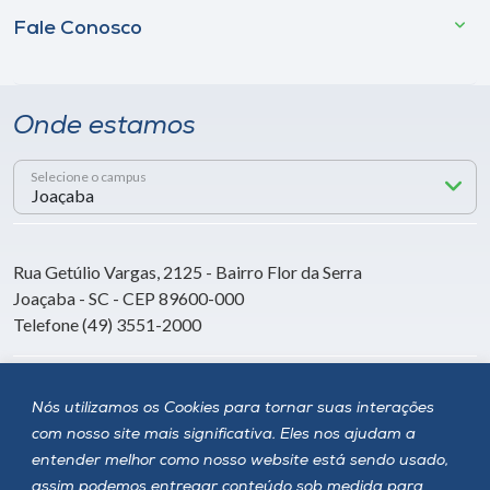
Fale Conosco
Onde estamos
Selecione o campus
Rua Getúlio Vargas, 2125 - Bairro Flor da Serra
Joaçaba - SC - CEP 89600-000
Telefone (49) 3551-2000
Siga a Unoesc
Nós utilizamos os Cookies para tornar suas interações
com nosso site mais significativa. Eles nos ajudam a
entender melhor como nosso website está sendo usado,
assim podemos entregar conteúdo sob medida para