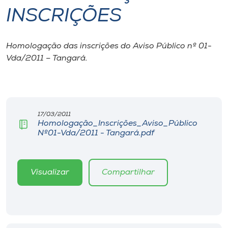
INSCRIÇÕES
I.nova
Homologação das inscrições do Aviso Público nº 01-
Diplomados
Vda/2011 – Tangará.
Cultura
CPA
17/03/2011
Homologação_Inscrições_Aviso_Público
Nº01-Vda/2011 - Tangará.pdf
Biblioteca
Editora
Visualizar
Compartilhar
Rádio