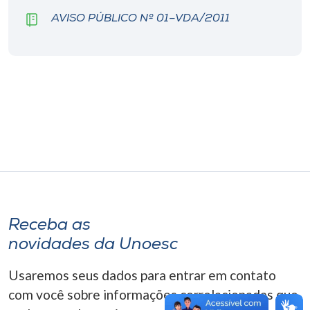
Museu
AVISO PÚBLICO Nº 01–VDA/2011
Unoesc
Store
Selecione
o idioma
A+
A-
Receba as
novidades da Unoesc
Usaremos seus dados para entrar em contato
com você sobre informações correlacionadas que