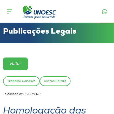
Cursos
Onde estamos
Publicações Legais
Pesquisa
Atendimento ao Estudante
Voltar
Portal de Ensino
Trabalhe Conosco
Outros Editais
A
Publicado em 15/12/2011
Unoesc
Homologação das
Internacionalização