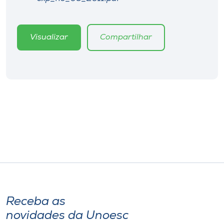
Museu
Unoesc
Visualizar
Compartilhar
Store
Selecione
o idioma
A+
A-
Receba as
novidades da Unoesc