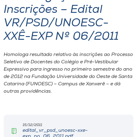
Inscrições – Edital
I.nova
VR/PSD/UNOESC-
Diplomados
XXÊ-EXP Nº 06/2011
Cultura
Homologa resultado relativo às inscrições ao Processo
Seletivo de Docentes do Colégio e Pré-Vestibular
CPA
Expressivo para ingresso no primeiro semestre do ano
de 2012 na Fundação Universidade do Oeste de Santa
Catarina (FUNOESC) – Campus de Xanxerê – e dá
Biblioteca
outras providências.
Editora
Rádio
15/12/2011
edital_vr_psd_unoesc-xxe-
exp_no_06_2011.pdf