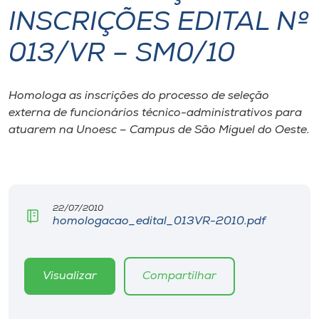
INSCRIÇÕES EDITAL Nº
I.nova
013/VR – SM0/10
Diplomados
Homologa as inscrições do processo de seleção
externa de funcionários técnico-administrativos para
Cultura
atuarem na Unoesc – Campus de São Miguel do Oeste.
CPA
Biblioteca
22/07/2010
homologacao_edital_013VR-2010.pdf
Editora
Visualizar
Compartilhar
Rádio