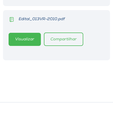
Museu
Unoesc
Edital_013VR-2010.pdf
Store
Visualizar
Compartilhar
Selecione
o idioma
A+
A-