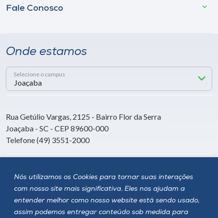
Fale Conosco
Onde estamos
Selecione o campus
Rua Getúlio Vargas, 2125 - Bairro Flor da Serra
Joaçaba - SC - CEP 89600-000
Telefone (49) 3551-2000
Siga a Unoesc
Nós utilizamos os Cookies para tornar suas interações
com nosso site mais significativa. Eles nos ajudam a
entender melhor como nosso website está sendo usado,
assim podemos entregar conteúdo sob medida para