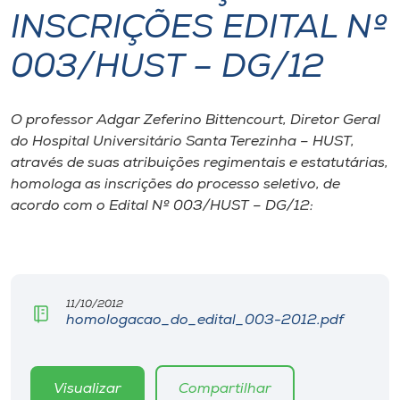
INSCRIÇÕES EDITAL Nº
I.nova
003/HUST – DG/12
Diplomados
O professor Adgar Zeferino Bittencourt, Diretor Geral
do Hospital Universitário Santa Terezinha – HUST,
Cultura
através de suas atribuições regimentais e estatutárias,
homologa as inscrições do processo seletivo, de
CPA
acordo com o Edital Nº 003/HUST – DG/12:
Biblioteca
Editora
11/10/2012
homologacao_do_edital_003-2012.pdf
Rádio
Visualizar
Compartilhar