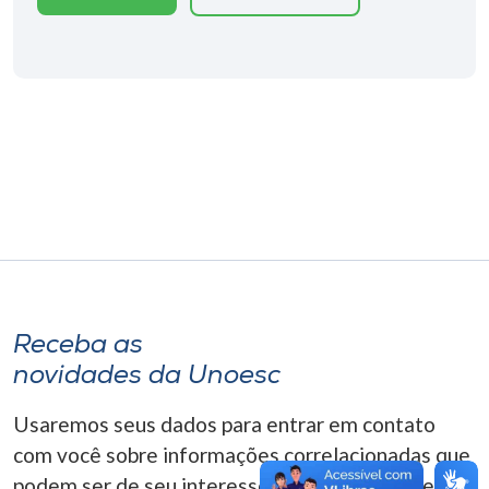
Museu
Unoesc
Store
Selecione
o idioma
A+
Receba as
A-
novidades da Unoesc
Usaremos seus dados para entrar em contato
com você sobre informações correlacionadas que
podem ser de seu interesse. Você pode cancelar o