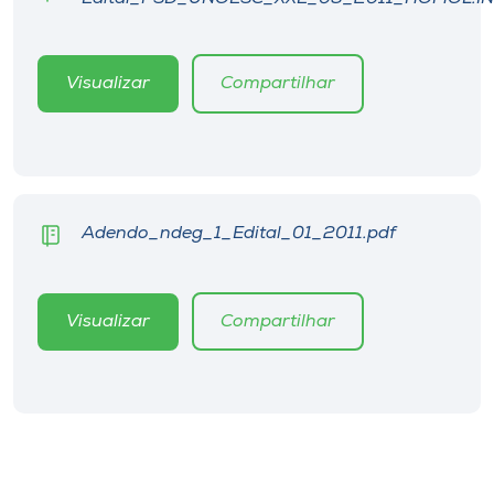
Museu
Unoesc
Visualizar
Compartilhar
Store
Selecione
o idioma
Adendo_ndeg_1_Edital_01_2011.pdf
Visualizar
Compartilhar
A+
A-