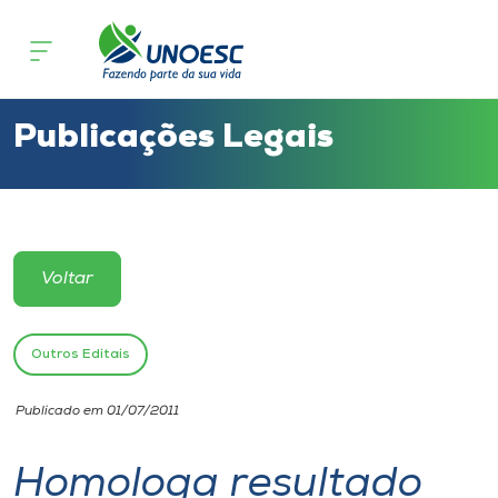
Cursos
Onde estamos
Publicações Legais
Pesquisa
Atendimento ao Estudante
Voltar
Portal de Ensino
Outros Editais
A
Publicado em 01/07/2011
Unoesc
Homologa resultado
Internacionalização