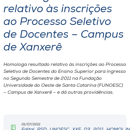
relativo às inscrições
I.nova
ao Processo Seletivo
Diplomados
de Docentes – Campus
de Xanxerê
Cultura
CPA
Homologa resultado relativo às inscrições ao Processo
Seletivo de Docentes do Ensino Superior para ingresso
no Segundo Semestre de 2011 na Fundação
Biblioteca
Universidade do Oeste de Santa Catarina (FUNOESC)
– Campus de Xanxerê – e dá outras providências.
Editora
Rádio
01/07/2011
Edital_PSD_UNOESC_XXE_03_2011_HOMOL.IN