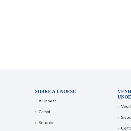
SOBRE A UNOESC
VENH
UNOE
A Unoesc
Vesti
Campi
Sist
Setores
Como