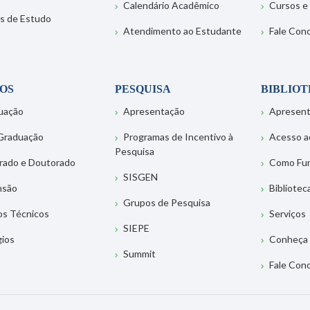
Calendário Acadêmico
Cursos e
s de Estudo
Atendimento ao Estudante
Fale Con
OS
PESQUISA
BIBLIO
uação
Apresentação
Apresen
Graduação
Programas de Incentivo à
Acesso a
Pesquisa
rado e Doutorado
Como Fu
SISGEN
nsão
Bibliotec
Grupos de Pesquisa
os Técnicos
Serviços
SIEPE
gios
Conheça 
Summit
Fale Con