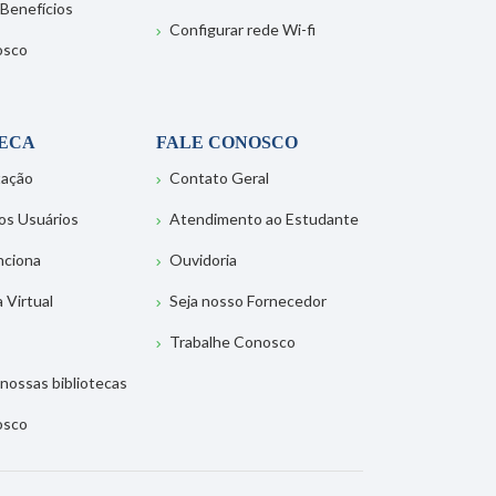
 Benefícios
Configurar rede Wi-fi
osco
TECA
FALE CONOSCO
tação
Contato Geral
os Usuários
Atendimento ao Estudante
nciona
Ouvidoria
a Virtual
Seja nosso Fornecedor
Trabalhe Conosco
nossas bibliotecas
osco