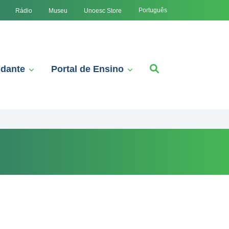
Português
Rádio
Museu
Unoesc Store
udante
Portal de Ensino