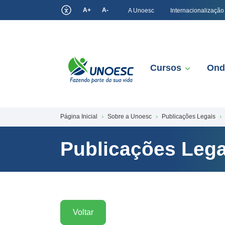
A+
A-
A Unoesc
Internacionalização
Cursos
Ond
Página Inicial
Sobre a Unoesc
Publicações Legais
Publicações Lega
Voltar