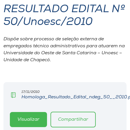
RESULTADO EDITAL Nº
I.nova
50/Unoesc/2010
Diplomados
Dispõe sobre processo de seleção externa de
empregados técnico administrativos para atuarem na
Cultura
Universidade do Oeste de Santa Catarina – Unoesc –
Unidade de Chapecó.
CPA
Biblioteca
17/11/2010
Homologa_Resultado_Edital_ndeg_50__2010.
Editora
Rádio
Visualizar
Compartilhar