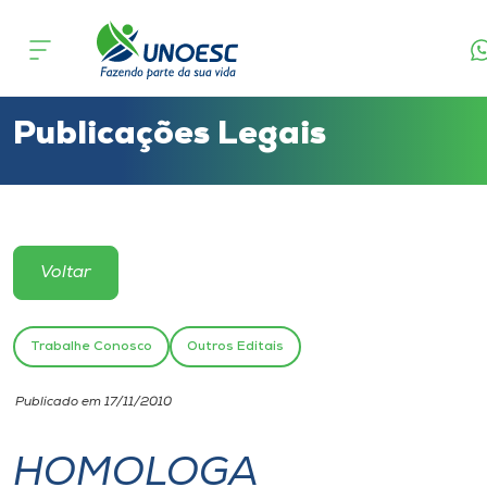
Cursos
Onde estamos
Publicações Legais
Pesquisa
Atendimento ao Estudante
Voltar
Portal de Ensino
Trabalhe Conosco
Outros Editais
A
Publicado em 17/11/2010
Unoesc
HOMOLOGA
Internacionalização