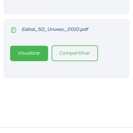
Museu
Unoesc
Store
Edital_50_Unoesc_2010.pdf
Visualizar
Compartilhar
Selecione
o idioma
A+
A-