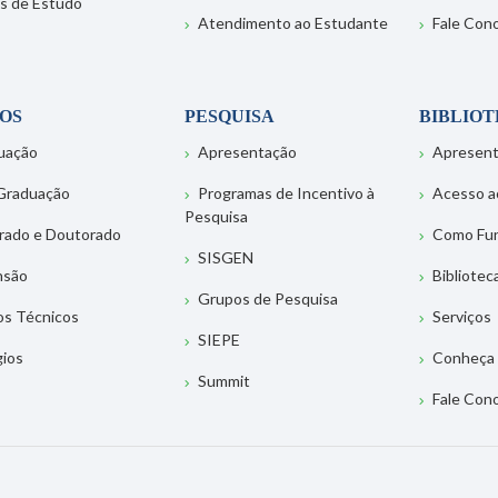
s de Estudo
Atendimento ao Estudante
Fale Con
OS
PESQUISA
BIBLIO
uação
Apresentação
Apresen
Graduação
Programas de Incentivo à
Acesso a
Pesquisa
rado e Doutorado
Como Fu
SISGEN
nsão
Bibliotec
Grupos de Pesquisa
os Técnicos
Serviços
SIEPE
gios
Conheça 
Summit
Fale Con