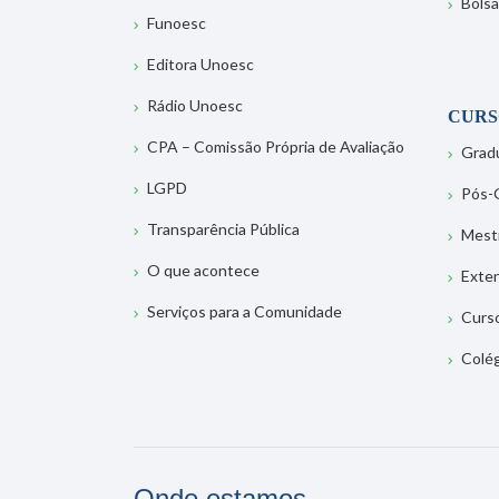
Bolsa
Funoesc
Editora Unoesc
Rádio Unoesc
CURS
CPA – Comissão Própria de Avaliação
Grad
LGPD
Pós-
Transparência Pública
Mest
O que acontece
Exte
Serviços para a Comunidade
Curs
Colé
Onde estamos