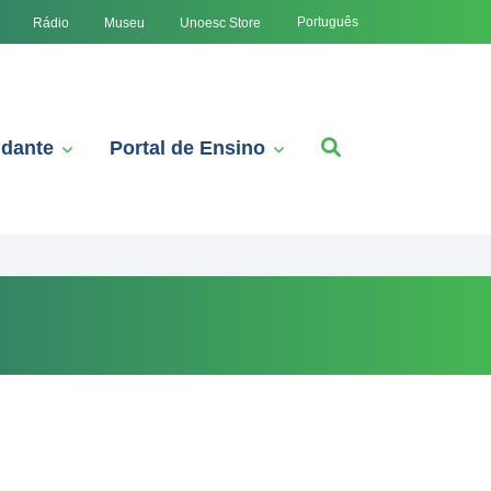
Português
Rádio
Museu
Unoesc Store
udante
Portal de Ensino