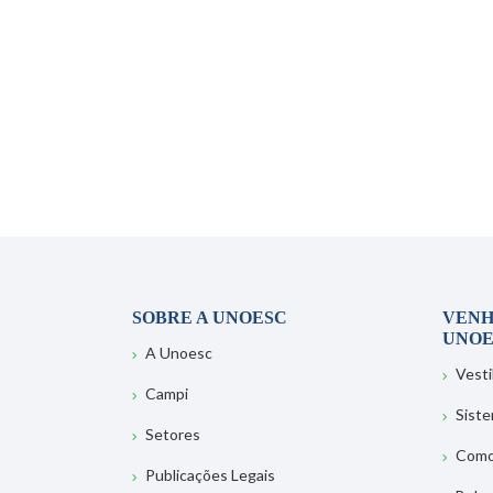
SOBRE A UNOESC
VENH
UNOE
A Unoesc
Vesti
Campi
Sist
Setores
Como
Publicações Legais