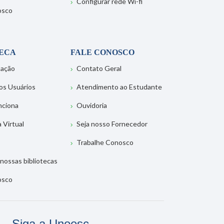
Configurar rede Wi-fi
osco
TECA
FALE CONOSCO
tação
Contato Geral
os Usuários
Atendimento ao Estudante
nciona
Ouvidoria
a Virtual
Seja nosso Fornecedor
Trabalhe Conosco
nossas bibliotecas
osco
Siga a Unoesc