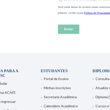
A PARA A
ESTUDANTES
DIPLOM
SC
Portal de Ensino
Consulta
bular
Minhas inscrições
Atualize
ema ACAFE
Secretaria Acadêmica
Diploma D
 ingressar
Calendário Acadêmico
Cursos e