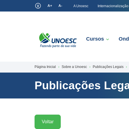
A+
A-
A Unoesc
Internacionalização
Cursos
Ond
Página Inicial
Sobre a Unoesc
Publicações Legais
Publicações Lega
Voltar