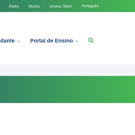
Português
Rádio
Museu
Unoesc Store
udante
Portal de Ensino