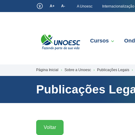
A+
A-
A Unoesc
Internacionalização
Cursos
Ond
Página Inicial
Sobre a Unoesc
Publicações Legais
Publicações Lega
Voltar