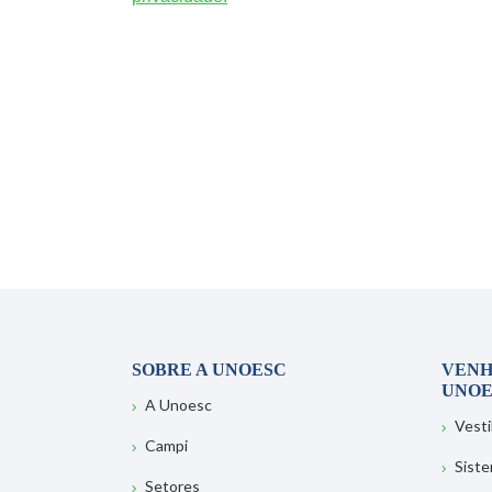
SOBRE A UNOESC
VENH
UNOE
A Unoesc
Vesti
Campi
Sist
Setores