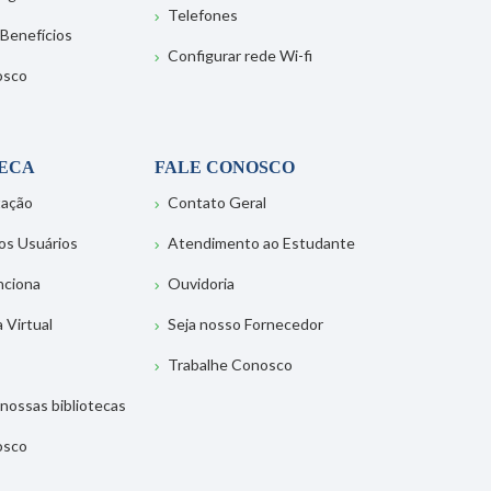
Telefones
 Benefícios
Configurar rede Wi-fi
osco
TECA
FALE CONOSCO
tação
Contato Geral
os Usuários
Atendimento ao Estudante
nciona
Ouvidoria
a Virtual
Seja nosso Fornecedor
Trabalhe Conosco
nossas bibliotecas
osco