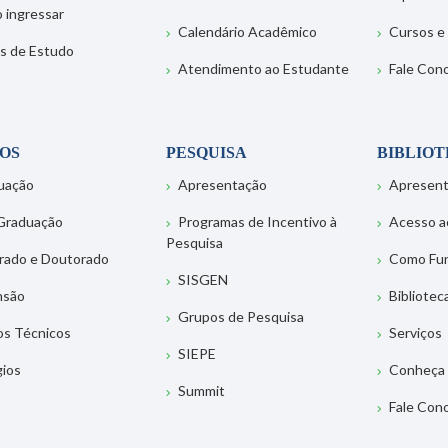
 ingressar
Calendário Acadêmico
Cursos e
s de Estudo
Atendimento ao Estudante
Fale Con
OS
PESQUISA
BIBLIO
uação
Apresentação
Apresen
Graduação
Programas de Incentivo à
Acesso a
Pesquisa
rado e Doutorado
Como Fu
SISGEN
nsão
Bibliotec
Grupos de Pesquisa
os Técnicos
Serviços
SIEPE
gios
Conheça 
Summit
Fale Con