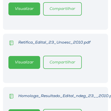
Museu
Visualizar
Compartilhar
Unoesc
Store
Retifica_Edital_23_Unoesc_2010.pdf
Selecione
o idioma
Visualizar
Compartilhar
A+
A-
Homologa_Resultado_Edital_ndeg_23__2010.