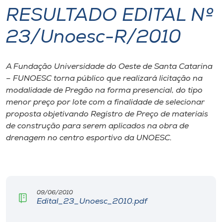
RESULTADO EDITAL Nº
I.nova
23/Unoesc-R/2010
Diplomados
A Fundação Universidade do Oeste de Santa Catarina
– FUNOESC torna público que realizará licitação na
Cultura
modalidade de Pregão na forma presencial, do tipo
menor preço por lote com a finalidade de selecionar
CPA
proposta objetivando Registro de Preço de materiais
de construção para serem aplicados na obra de
drenagem no centro esportivo da UNOESC.
Biblioteca
Editora
09/06/2010
Rádio
Edital_23_Unoesc_2010.pdf