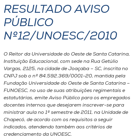
RESULTADO AVISO
I.nova
PÚBLICO
Diplomados
Nº12/UNOESC/2010
Cultura
O Reitor da Universidade do Oeste de Santa Catarina,
Instituição Educacional, com sede na Rua Getúlio
CPA
Vargas, 2125, na cidade de Joaçaba – SC, inscrita no
CNPJ sob o nº 84.592.369/0001-20, mantida pela
Fundação Universidade do Oeste de Santa Catarina –
Biblioteca
FUNOESC, no uso de suas atribuições regimentais e
estatutárias, emite Aviso Público para os empregados
Editora
docentes internos que desejarem inscrever-se para
ministrar aula no 1º semestre de 2011, na Unidade de
Chapecó, de acordo com os requisitos a seguir
Rádio
indicados, atendendo também aos critérios de
credenciamento da UNOESC.