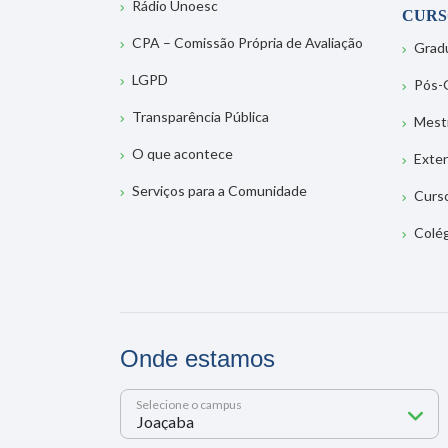
Rádio Unoesc
CURS
CPA – Comissão Própria de Avaliação
Grad
LGPD
Pós-
Transparência Pública
Mest
O que acontece
Exte
Serviços para a Comunidade
Curs
Colé
Onde estamos
Selecione o campus