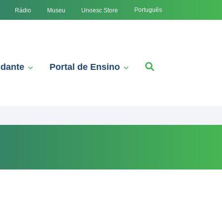
Português
Rádio
Museu
Unoesc Store
udante
Portal de Ensino