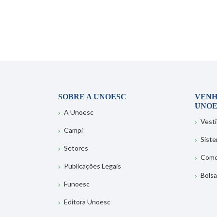
SOBRE A UNOESC
VENH
UNOE
A Unoesc
Vesti
Campi
Sist
Setores
Como
Publicações Legais
Bolsa
Funoesc
Editora Unoesc