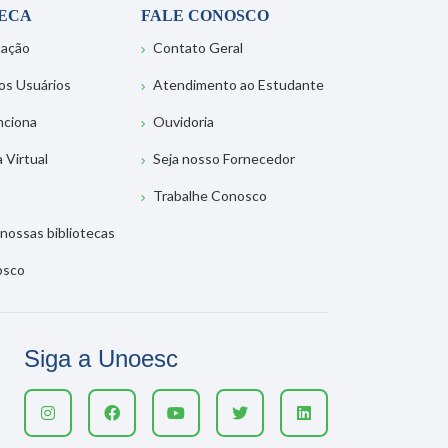
TECA
FALE CONOSCO
tação
Contato Geral
os Usuários
Atendimento ao Estudante
nciona
Ouvidoria
a Virtual
Seja nosso Fornecedor
Trabalhe Conosco
nossas bibliotecas
osco
Siga a Unoesc