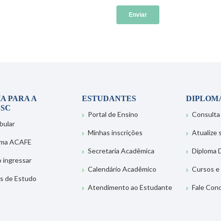
A PARA A
ESTUDANTES
DIPLOM
SC
Portal de Ensino
Consulta
bular
Minhas inscrições
Atualize
ema ACAFE
Secretaria Acadêmica
Diploma D
 ingressar
Calendário Acadêmico
Cursos e
s de Estudo
Atendimento ao Estudante
Fale Con