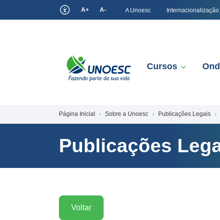
A+
A-
A Unoesc
Internacionalização
Cursos
Ond
Página Inicial
Sobre a Unoesc
Publicações Legais
Publicações Lega
Voltar