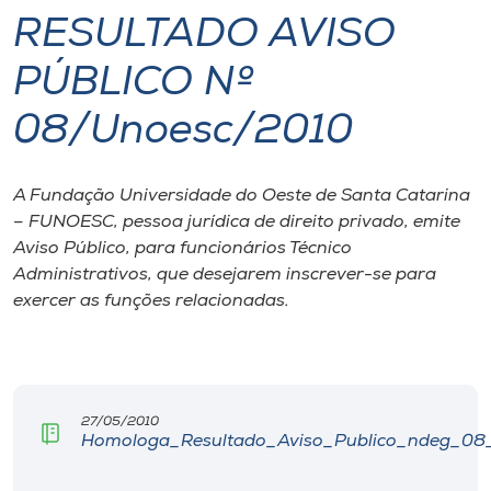
RESULTADO AVISO
I.nova
PÚBLICO Nº
Diplomados
08/Unoesc/2010
Cultura
A Fundação Universidade do Oeste de Santa Catarina
– FUNOESC, pessoa jurídica de direito privado, emite
CPA
Aviso Público, para funcionários Técnico
Administrativos, que desejarem inscrever-se para
exercer as funções relacionadas.
Biblioteca
Editora
27/05/2010
Rádio
Homologa_Resultado_Aviso_Publico_ndeg_08