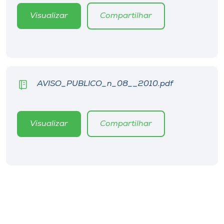
Museu
Visualizar
Compartilhar
Unoesc
Store
AVISO_PUBLICO_n_08__2010.pdf
Selecione
o idioma
Visualizar
Compartilhar
A+
A-