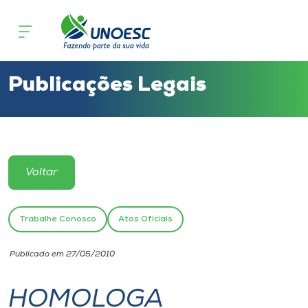
Cursos
Onde estamos
Publicações Legais
Pesquisa
Atendimento ao Estudante
Voltar
Portal de Ensino
Trabalhe Conosco
Atos Oficiais
A
Publicado em 27/05/2010
Unoesc
HOMOLOGA
Internacionalização