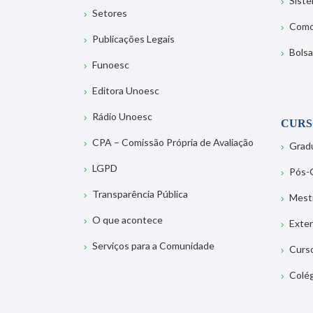
Sist
Setores
Como
Publicações Legais
Bolsa
Funoesc
Editora Unoesc
Rádio Unoesc
CURS
CPA – Comissão Própria de Avaliação
Grad
LGPD
Pós-
Transparência Pública
Mest
O que acontece
Exte
Serviços para a Comunidade
Curs
Colé