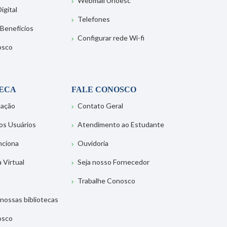
Webmail Unoesc
igital
Telefones
 Benefícios
Configurar rede Wi-fi
osco
TECA
FALE CONOSCO
tação
Contato Geral
os Usuários
Atendimento ao Estudante
nciona
Ouvidoria
a Virtual
Seja nosso Fornecedor
Trabalhe Conosco
nossas bibliotecas
osco