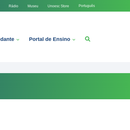
Português
Rádio
Museu
Unoesc Store
udante
Portal de Ensino