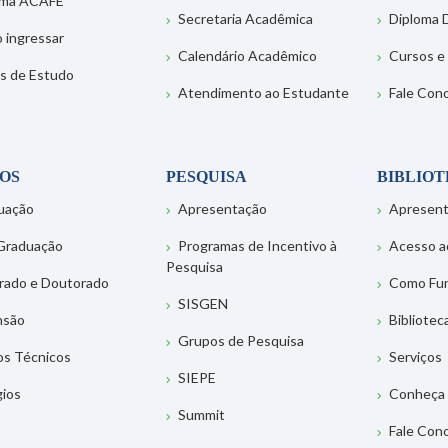
ema ACAFE
Secretaria Acadêmica
Diploma D
 ingressar
Calendário Acadêmico
Cursos e
s de Estudo
Atendimento ao Estudante
Fale Con
OS
PESQUISA
BIBLIO
uação
Apresentação
Apresen
Graduação
Programas de Incentivo à
Acesso a
Pesquisa
rado e Doutorado
Como Fu
SISGEN
nsão
Bibliotec
Grupos de Pesquisa
os Técnicos
Serviços
SIEPE
gios
Conheça 
Summit
Fale Con