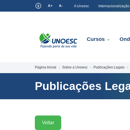
A+
A-
A Unoesc
Internacionalização
Cursos
Ond
Página Inicial
Sobre a Unoesc
Publicações Legais
Publicações Lega
Voltar