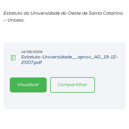
I.nova
Estatuto da Universidade do Oeste de Santa Catarina
– Unoesc.
Diplomados
Cultura
14/08/2009
Estatuto-Universidade__aprov_AG_19-12-
2007.pdf
CPA
Biblioteca
Visualizar
Compartilhar
Editora
Rádio