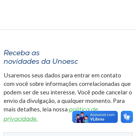
Museu
Unoesc
Store
Receba as
Selecione
novidades da Unoesc
o idioma
Usaremos seus dados para entrar em contato
com você sobre informações correlacionadas que
A+
podem ser de seu interesse. Você pode cancelar o
A-
envio da divulgação, a qualquer momento. Para
mais detalhes, leia nossa
política de
privacidade.