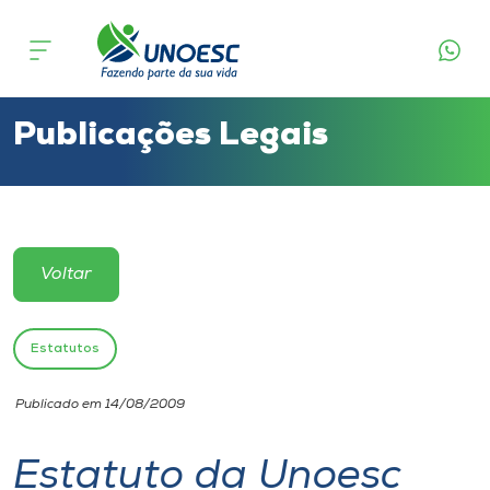
Cursos
Onde estamos
Publicações Legais
Pesquisa
Atendimento ao Estudante
Voltar
Portal de Ensino
Estatutos
A
Publicado em 14/08/2009
Unoesc
Estatuto da Unoesc
Internacionalização