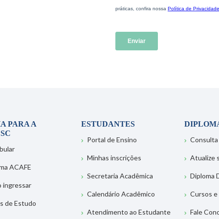
A PARA A
ESTUDANTES
DIPLOM
SC
Portal de Ensino
Consulta
bular
Minhas inscrições
Atualize
ema ACAFE
Secretaria Acadêmica
Diploma D
 ingressar
Calendário Acadêmico
Cursos e
s de Estudo
Atendimento ao Estudante
Fale Con