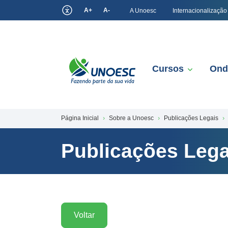
A+
A-
A Unoesc
Internacionalização
Cursos
Ond
Página Inicial
Sobre a Unoesc
Publicações Legais
Publicações Lega
Voltar