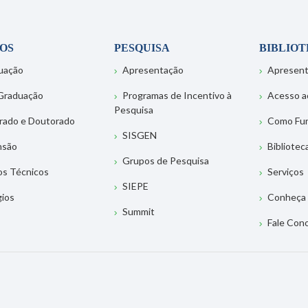
OS
PESQUISA
BIBLIO
uação
Apresentação
Apresen
Graduação
Programas de Incentivo à
Acesso a
Pesquisa
rado e Doutorado
Como Fu
SISGEN
nsão
Bibliotec
Grupos de Pesquisa
os Técnicos
Serviços
SIEPE
gios
Conheça 
Summit
Fale Con