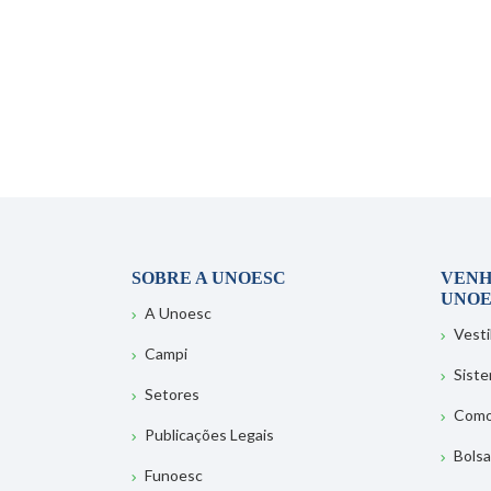
SOBRE A UNOESC
VENH
UNOE
A Unoesc
Vesti
Campi
Sist
Setores
Como
Publicações Legais
Bolsa
Funoesc