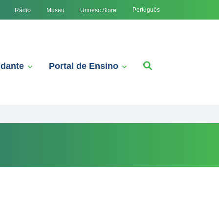
Português
Rádio
Museu
Unoesc Store
udante
Portal de Ensino