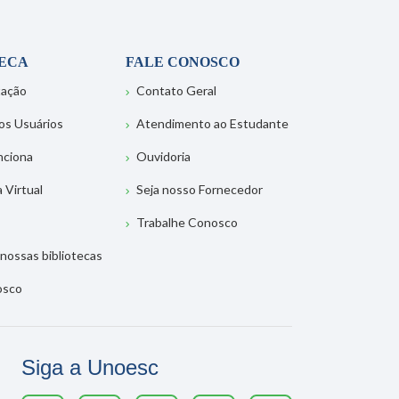
TECA
FALE CONOSCO
tação
Contato Geral
os Usuários
Atendimento ao Estudante
nciona
Ouvidoria
a Virtual
Seja nosso Fornecedor
Trabalhe Conosco
nossas bibliotecas
osco
Siga a Unoesc