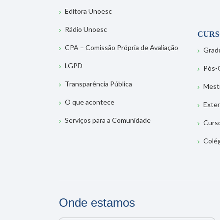
Editora Unoesc
Rádio Unoesc
CURS
CPA – Comissão Própria de Avaliação
Grad
LGPD
Pós-
Transparência Pública
Mest
O que acontece
Exte
Serviços para a Comunidade
Curs
Colé
Onde estamos