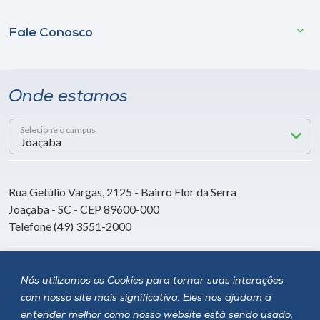
Fale Conosco
Onde estamos
Selecione o campus
Rua Getúlio Vargas, 2125 - Bairro Flor da Serra
Joaçaba - SC - CEP 89600-000
Telefone (49) 3551-2000
Siga a Unoesc
Nós utilizamos os Cookies para tornar suas interações
com nosso site mais significativa. Eles nos ajudam a
entender melhor como nosso website está sendo usado,