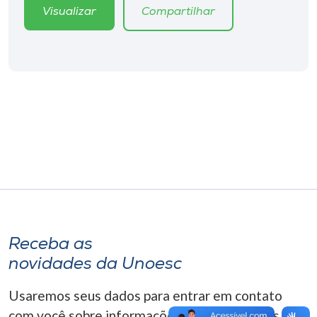
Museu
Visualizar
Compartilhar
Unoesc
Store
Selecione
o idioma
A+
A-
Receba as
novidades da Unoesc
Usaremos seus dados para entrar em contato
com você sobre informações correlacionadas que