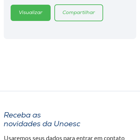
Museu
Visualizar
Compartilhar
Unoesc
Store
Selecione
o idioma
A+
A-
Receba as
novidades da Unoesc
Usaremos seus dados para entrar em contato