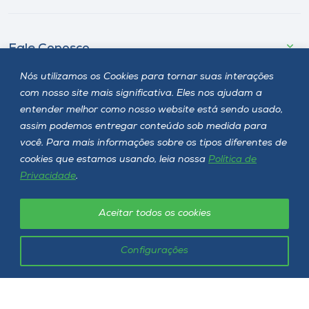
Fale Conosco
Nós utilizamos os Cookies para tornar suas interações
com nosso site mais significativa. Eles nos ajudam a
Onde estamos
entender melhor como nosso website está sendo usado,
assim podemos entregar conteúdo sob medida para
Selecione o campus
você. Para mais informações sobre os tipos diferentes de
cookies que estamos usando, leia nossa
Política de
Privacidade
.
Rua Getúlio Vargas, 2125 - Bairro Flor da Serra
Aceitar todos os cookies
Joaçaba - SC - CEP 89600-000
Telefone (49) 3551-2000
Configurações
Siga a Unoesc