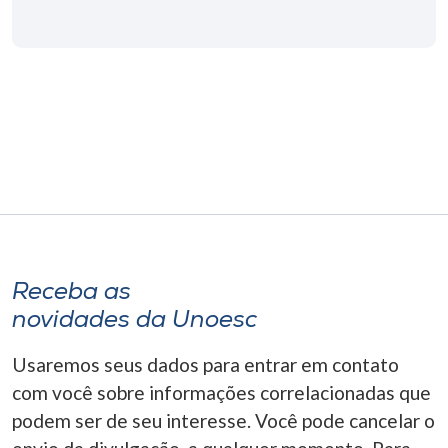
Museu
Unoesc
Store
Selecione
o idioma
Receba as
A+
novidades da Unoesc
A-
Usaremos seus dados para entrar em contato
com você sobre informações correlacionadas que
podem ser de seu interesse. Você pode cancelar o