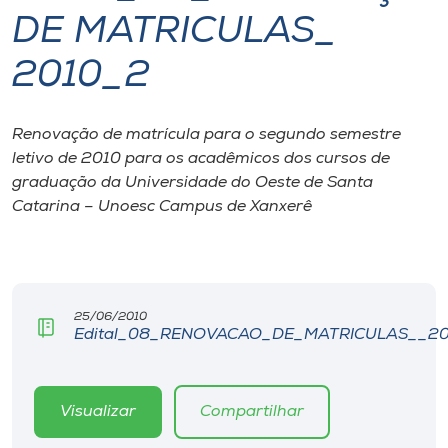
DE MATRICULAS_
I.nova
2010_2
Diplomados
Renovação de matrícula para o segundo semestre
letivo de 2010 para os acadêmicos dos cursos de
Cultura
graduação da Universidade do Oeste de Santa
Catarina – Unoesc Campus de Xanxerê
CPA
Biblioteca
25/06/2010
Edital_08_RENOVACAO_DE_MATRICULAS__20
Editora
Rádio
Visualizar
Compartilhar