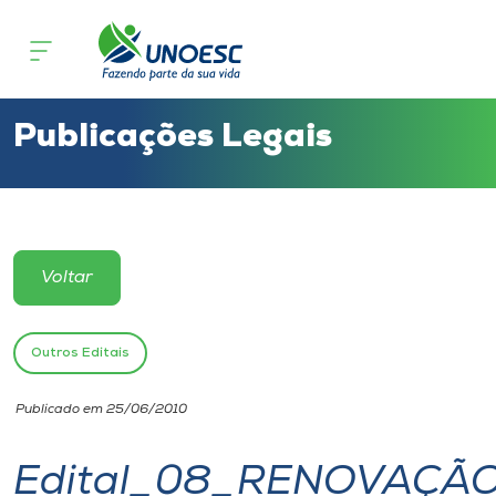
Cursos
Onde estamos
Publicações Legais
Pesquisa
Atendimento ao Estudante
Voltar
Portal de Ensino
Outros Editais
A
Publicado em 25/06/2010
Unoesc
Edital_08_RENOVAÇÃ
Internacionalização