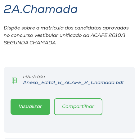
2A.Chamada
I.nova
Dispõe sobre a matrícula dos candidatos aprovados
Diplomados
no concurso vestibular unificado da ACAFE 2010/1
SEGUNDA CHAMADA
Cultura
CPA
21/12/2009
Anexo_Edital_6_ACAFE_2_Chamada.pdf
Biblioteca
Editora
Visualizar
Compartilhar
Rádio