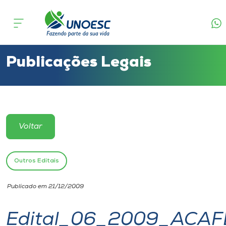
Cursos
Onde estamos
Publicações Legais
Pesquisa
Atendimento ao Estudante
Voltar
Portal de Ensino
Outros Editais
A
Publicado em 21/12/2009
Unoesc
Edital_06_2009_ACAF
Internacionalização