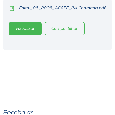
Museu
Edital_06_2009_ACAFE_2A.Chamada.pdf
Unoesc
Store
Visualizar
Compartilhar
Selecione
o idioma
A+
A-
Receba as