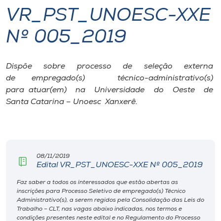
VR_PST_UNOESC-XXE
I.nova
Nº 005_2019
Diplomados
Dispõe sobre processo de seleção externa
de empregado(s) técnico-administrativo(s)
Cultura
para atuar(em) na Universidade do Oeste de
Santa Catarina – Unoesc Xanxerê.
CPA
Biblioteca
08/11/2019
Edital VR_PST_UNOESC-XXE Nº 005_2019
Editora
Faz saber a todos os interessados que estão abertas as
inscrições para Processo Seletivo de empregado(s) Técnico
Rádio
Administrativo(s), a serem regidos pela Consolidação das Leis do
Trabalho – CLT, nas vagas abaixo indicadas, nos termos e
condições presentes neste edital e no Regulamento do Processo