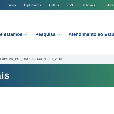
I.nova
Diplomados
Cultura
CPA
Biblioteca
Editora
e estamos
Pesquisa
Atendimento ao Est
Edital VR_PST_UNOESC-XXE Nº 001_2018
is