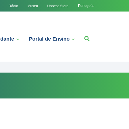
Português
Rádio
Museu
Unoesc Store
udante
Portal de Ensino