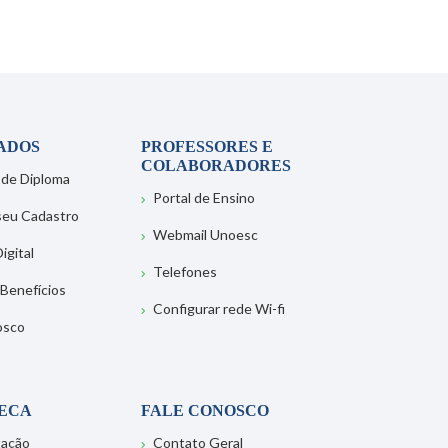
ADOS
PROFESSORES E
COLABORADORES
 de Diploma
Portal de Ensino
 seu Cadastro
Webmail Unoesc
igital
Telefones
 Benefícios
Configurar rede Wi-fi
osco
TECA
FALE CONOSCO
tação
Contato Geral