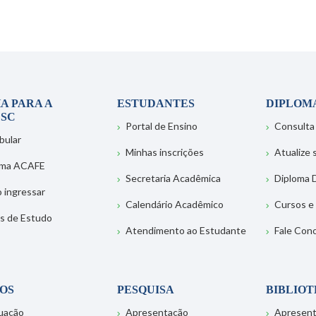
A PARA A
ESTUDANTES
DIPLOM
SC
Portal de Ensino
Consulta
bular
Minhas inscrições
Atualize
ema ACAFE
Secretaria Acadêmica
Diploma D
 ingressar
Calendário Acadêmico
Cursos e
s de Estudo
Atendimento ao Estudante
Fale Con
OS
PESQUISA
BIBLIO
uação
Apresentação
Apresen