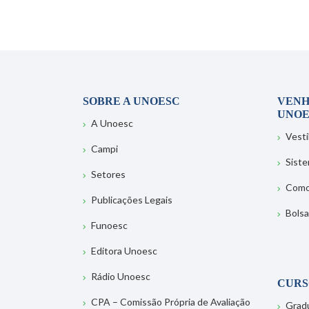
SOBRE A UNOESC
VENH
UNOE
A Unoesc
Vesti
Campi
Sist
Setores
Como
Publicações Legais
Bolsa
Funoesc
Editora Unoesc
Rádio Unoesc
CURS
CPA – Comissão Própria de Avaliação
Grad