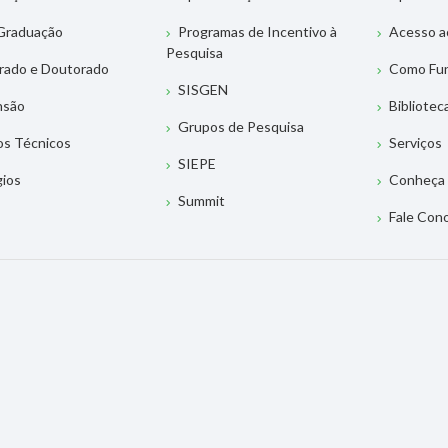
Graduação
Programas de Incentivo à
Acesso a
Pesquisa
rado e Doutorado
Como Fu
SISGEN
nsão
Bibliotec
Grupos de Pesquisa
os Técnicos
Serviços
SIEPE
gios
Conheça 
Summit
Fale Con