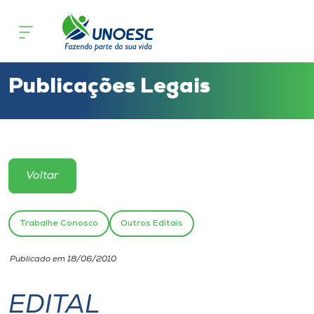
Cursos
Onde estamos
Publicações Legais
Pesquisa
Atendimento ao Estudante
Voltar
Portal de Ensino
Trabalhe Conosco
Outros Editais
A
Publicado em 18/06/2010
Unoesc
EDITAL
Internacionalização