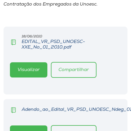
Museu
Contratação dos Empregados da Unoesc.
Unoesc
Store
18/06/2010
EDITAL_VR_PSD_UNOESC-
XXE_No_01_2010.pdf
Selecione
o idioma
Visualizar
Compartilhar
A+
A-
Adendo_ao_Edital_VR_PSD_UNOESC_Ndeg_01