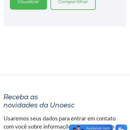
Visualizar
Compartilhar
Museu
Unoesc
Store
Selecione
o idioma
A+
A-
Receba as
novidades da Unoesc
Usaremos seus dados para entrar em contato
com você sobre informações correlacionadas que