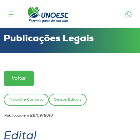
Cursos
Onde estamos
Publicações Legais
Pesquisa
Atendimento ao Estudante
Voltar
Portal de Ensino
Trabalhe Conosco
Outros Editais
A
Publicado em 22/09/2010
Unoesc
Edital
Internacionalização