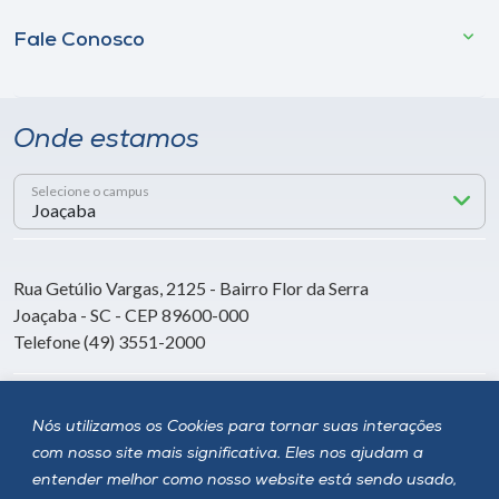
Fale Conosco
Onde estamos
Selecione o campus
Rua Getúlio Vargas, 2125 - Bairro Flor da Serra
Joaçaba - SC - CEP 89600-000
Telefone (49) 3551-2000
Siga a Unoesc
Nós utilizamos os Cookies para tornar suas interações
com nosso site mais significativa. Eles nos ajudam a
entender melhor como nosso website está sendo usado,