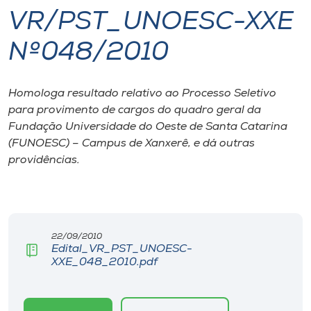
VR/PST_UNOESC-XXE
I.nova
Nº048/2010
Diplomados
Homologa resultado relativo ao Processo Seletivo
para provimento de cargos do quadro geral da
Cultura
Fundação Universidade do Oeste de Santa Catarina
(FUNOESC) – Campus de Xanxerê, e dá outras
CPA
providências.
Biblioteca
Editora
22/09/2010
Edital_VR_PST_UNOESC-
XXE_048_2010.pdf
Rádio