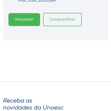
XXE_058_2010.pdf
Museu
Unoesc
Visualizar
Compartilhar
Store
Selecione
o idioma
A+
A-
Receba as
novidades da Unoesc