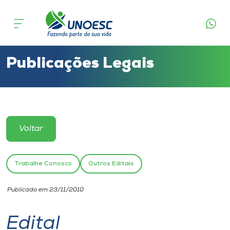
Cursos
Onde estamos
Publicações Legais
Pesquisa
Atendimento ao Estudante
Voltar
Portal de Ensino
Trabalhe Conosco
Outros Editais
A
Publicado em 23/11/2010
Unoesc
Edital
Internacionalização