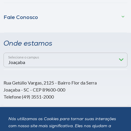
Fale Conosco
Onde estamos
Selecione o campus
Rua Getúlio Vargas, 2125 - Bairro Flor da Serra
Joaçaba - SC - CEP 89600-000
Telefone (49) 3551-2000
Siga a Unoesc
Nós utilizamos os Cookies para tornar suas interações
com nosso site mais significativa. Eles nos ajudam a