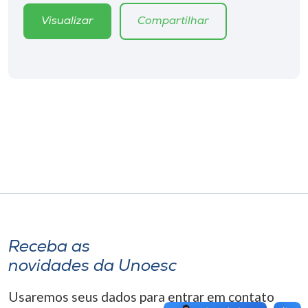
Museu
Visualizar
Compartilhar
Unoesc
Store
Selecione
o idioma
A+
A-
Receba as
novidades da Unoesc
Usaremos seus dados para entrar em contato