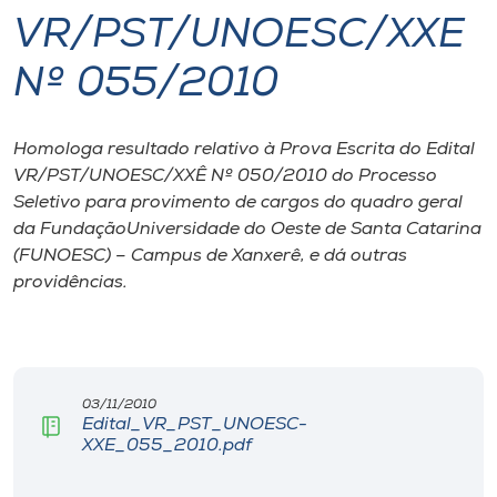
VR/PST/UNOESC/XXE
I.nova
Nº 055/2010
Diplomados
Homologa resultado relativo à Prova Escrita do Edital
VR/PST/UNOESC/XXÊ Nº 050/2010 do Processo
Cultura
Seletivo para provimento de cargos do quadro geral
da FundaçãoUniversidade do Oeste de Santa Catarina
CPA
(FUNOESC) – Campus de Xanxerê, e dá outras
providências.
Biblioteca
Editora
03/11/2010
Edital_VR_PST_UNOESC-
Rádio
XXE_055_2010.pdf