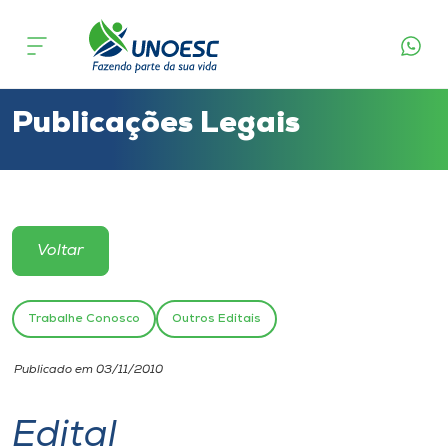
Cursos
Onde estamos
Publicações Legais
Pesquisa
Atendimento ao Estudante
Voltar
Portal de Ensino
Trabalhe Conosco
Outros Editais
A
Publicado em 03/11/2010
Unoesc
Edital
Internacionalização