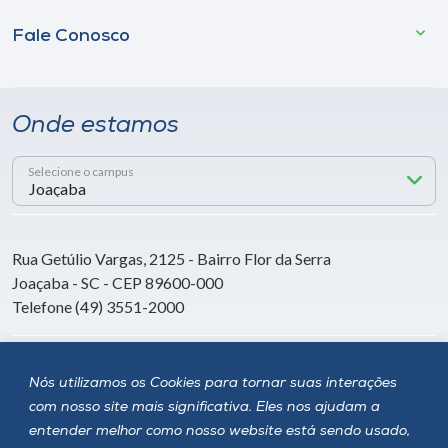
Fale Conosco
Onde estamos
Selecione o campus
Rua Getúlio Vargas, 2125 - Bairro Flor da Serra
Joaçaba - SC - CEP 89600-000
Telefone (49) 3551-2000
Siga a Unoesc
Nós utilizamos os Cookies para tornar suas interações
com nosso site mais significativa. Eles nos ajudam a
entender melhor como nosso website está sendo usado,