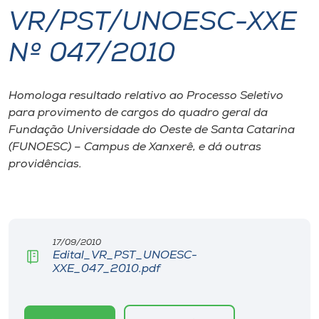
VR/PST/UNOESC-XXE
I.nova
Nº 047/2010
Diplomados
Homologa resultado relativo ao Processo Seletivo
para provimento de cargos do quadro geral da
Cultura
Fundação Universidade do Oeste de Santa Catarina
(FUNOESC) – Campus de Xanxerê, e dá outras
CPA
providências.
Biblioteca
Editora
17/09/2010
Edital_VR_PST_UNOESC-
XXE_047_2010.pdf
Rádio