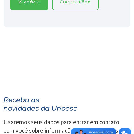
Visualizar
Compartilhar
Museu
Unoesc
Store
Selecione
o idioma
A+
A-
Receba as
novidades da Unoesc
Usaremos seus dados para entrar em contato
com você sobre informações correlacionadas que