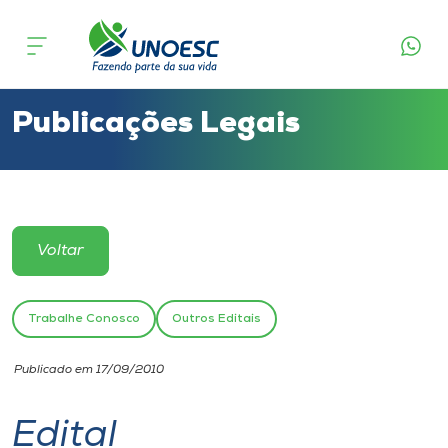
Cursos
Onde estamos
Publicações Legais
Pesquisa
Atendimento ao Estudante
Voltar
Portal de Ensino
Trabalhe Conosco
Outros Editais
A
Publicado em 17/09/2010
Unoesc
Edital
Internacionalização