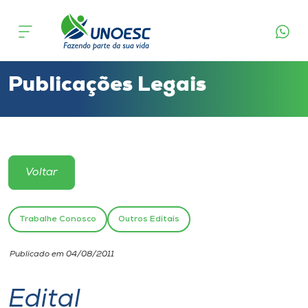
Cursos
Onde estamos
Publicações Legais
Pesquisa
Atendimento ao Estudante
Voltar
Portal de Ensino
Trabalhe Conosco
Outros Editais
A
Publicado em 04/08/2011
Unoesc
Edital
Internacionalização