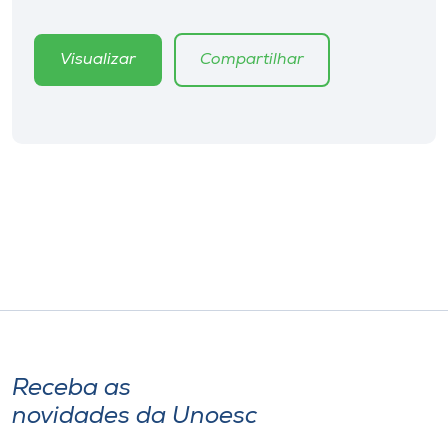
Museu
Visualizar
Compartilhar
Unoesc
Store
Selecione
o idioma
A+
A-
Receba as
novidades da Unoesc