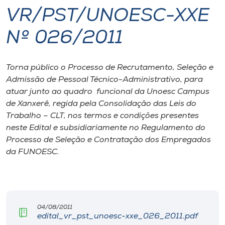
VR/PST/UNOESC-XXE
I.nova
Nº 026/2011
Diplomados
Torna público o Processo de Recrutamento, Seleção e
Admissão de Pessoal Técnico-Administrativo, para
Cultura
atuar junto ao quadro funcional da Unoesc Campus
de Xanxerê, regida pela Consolidação das Leis do
CPA
Trabalho – CLT, nos termos e condições presentes
neste Edital e subsidiariamente no Regulamento do
Processo de Seleção e Contratação dos Empregados
Biblioteca
da FUNOESC.
Editora
Rádio
04/08/2011
edital_vr_pst_unoesc-xxe_026_2011.pdf