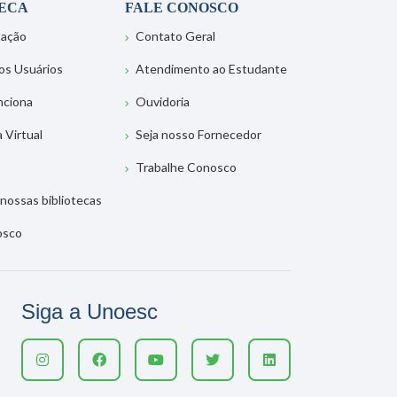
TECA
FALE CONOSCO
tação
Contato Geral
os Usuários
Atendimento ao Estudante
nciona
Ouvidoria
a Virtual
Seja nosso Fornecedor
Trabalhe Conosco
nossas bibliotecas
osco
Siga a Unoesc