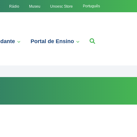
Português
Rádio
Museu
Unoesc Store
udante
Portal de Ensino