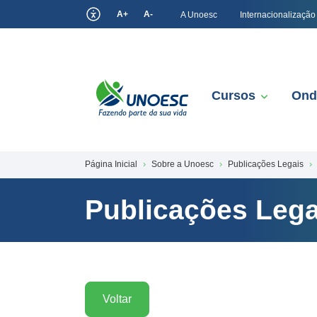
A+
A-
A Unoesc
Internacionalização
Cursos
Ond
Página Inicial
Sobre a Unoesc
Publicações Legais
Publicações Lega
Voltar