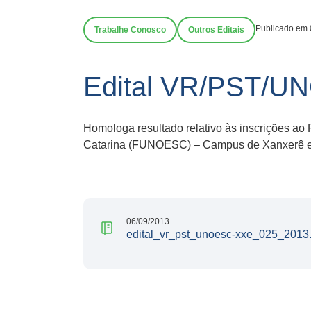
Publicado em 
Trabalhe Conosco
Outros Editais
Edital VR/PST/U
Homologa resultado relativo às inscrições ao
Catarina (FUNOESC) – Campus de Xanxerê e 
06/09/2013
edital_vr_pst_unoesc-xxe_025_2013.