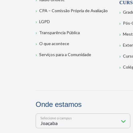
CURS
CPA – Comissão Própria de Avaliação
Grad
LGPD
Pós-
Transparência Pública
Mest
O que acontece
Exte
Serviços para a Comunidade
Curs
Colé
Onde estamos
Selecione o campus