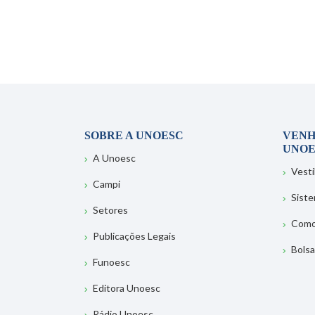
SOBRE A UNOESC
VENH
UNOE
A Unoesc
Vesti
Campi
Sist
Setores
Como
Publicações Legais
Bolsa
Funoesc
Editora Unoesc
Rádio Unoesc