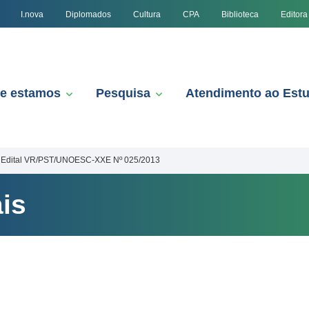
I.nova
Diplomados
Cultura
CPA
Biblioteca
Editora
e estamos
Pesquisa
Atendimento ao Est
Edital VR/PST/UNOESC-XXE Nº 025/2013
is