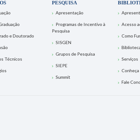
OS
PESQUISA
BIBLIO
uação
Apresentação
Apresen
Graduação
Programas de Incentivo à
Acesso a
Pesquisa
rado e Doutorado
Como Fu
SISGEN
nsão
Bibliotec
Grupos de Pesquisa
os Técnicos
Serviços
SIEPE
gios
Conheça 
Summit
Fale Con