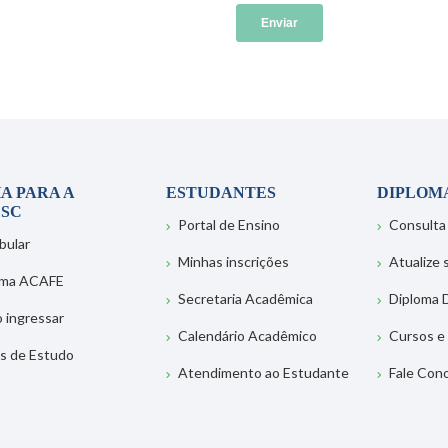
A PARA A
ESTUDANTES
DIPLOM
SC
Portal de Ensino
Consulta
bular
Minhas inscrições
Atualize
ema ACAFE
Secretaria Acadêmica
Diploma D
 ingressar
Calendário Acadêmico
Cursos e
s de Estudo
Atendimento ao Estudante
Fale Con