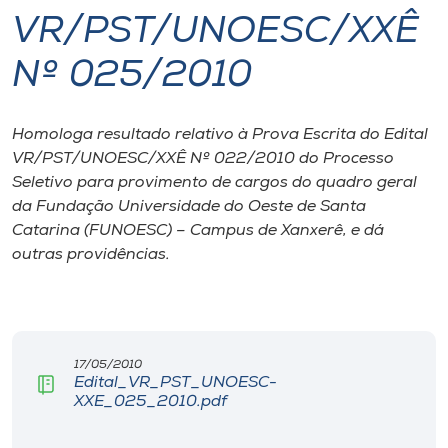
VR/PST/UNOESC/XXÊ
I.nova
Nº 025/2010
Diplomados
Homologa resultado relativo à Prova Escrita do Edital
VR/PST/UNOESC/XXÊ Nº 022/2010 do Processo
Cultura
Seletivo para provimento de cargos do quadro geral
da Fundação Universidade do Oeste de Santa
CPA
Catarina (FUNOESC) – Campus de Xanxerê, e dá
outras providências.
Biblioteca
Editora
17/05/2010
Edital_VR_PST_UNOESC-
Rádio
XXE_025_2010.pdf