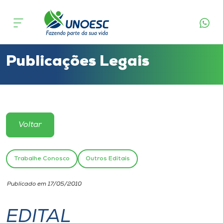
Cursos
Onde estamos
Publicações Legais
Pesquisa
Atendimento ao Estudante
Voltar
Portal de Ensino
Trabalhe Conosco
Outros Editais
A
Publicado em 17/05/2010
Unoesc
EDITAL
Internacionalização