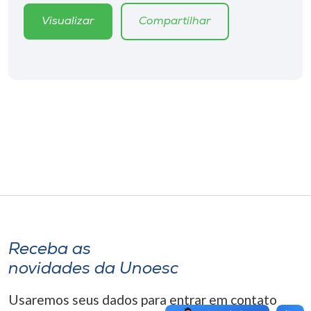
Museu
Visualizar
Compartilhar
Unoesc
Store
Selecione
o idioma
A+
A-
Receba as
novidades da Unoesc
Usaremos seus dados para entrar em contato