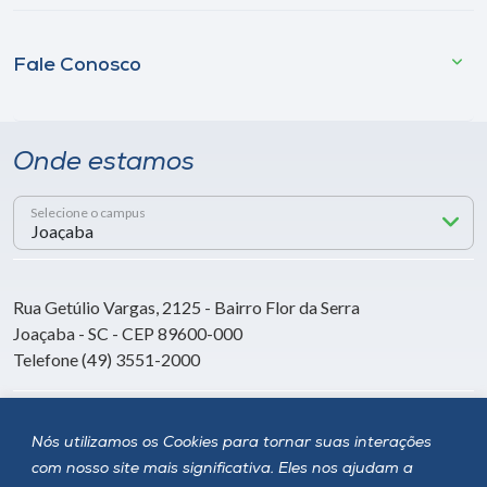
Fale Conosco
Onde estamos
Selecione o campus
Rua Getúlio Vargas, 2125 - Bairro Flor da Serra
Joaçaba - SC - CEP 89600-000
Telefone (49) 3551-2000
Siga a Unoesc
Nós utilizamos os Cookies para tornar suas interações
com nosso site mais significativa. Eles nos ajudam a