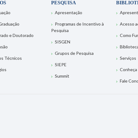
OS
PESQUISA
BIBLIO
uação
Apresentação
Apresen
Graduação
Programas de Incentivo à
Acesso a
Pesquisa
rado e Doutorado
Como Fu
SISGEN
nsão
Bibliotec
Grupos de Pesquisa
os Técnicos
Serviços
SIEPE
gios
Conheça 
Summit
Fale Con