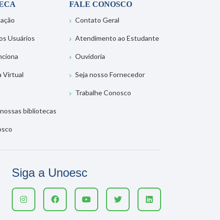
TECA
FALE CONOSCO
tação
Contato Geral
os Usuários
Atendimento ao Estudante
nciona
Ouvidoria
a Virtual
Seja nosso Fornecedor
Trabalhe Conosco
nossas bibliotecas
osco
Siga a Unoesc