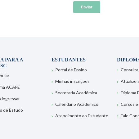
A PARA A
ESTUDANTES
DIPLOM
SC
Portal de Ensino
Consulta
bular
Minhas inscrições
Atualize
ema ACAFE
Secretaria Acadêmica
Diploma D
 ingressar
Calendário Acadêmico
Cursos e
s de Estudo
Atendimento ao Estudante
Fale Con