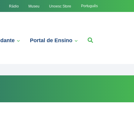
Português
Rádio
Museu
Unoesc Store
udante
Portal de Ensino