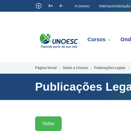
A+
A-
A Unoesc
Internacionalização
Cursos
Ond
Página Inicial
Sobre a Unoesc
Publicações Legais
Publicações Lega
Voltar