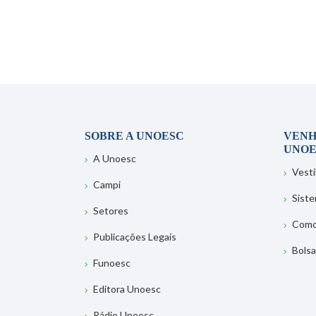
SOBRE A UNOESC
VENH
UNOE
A Unoesc
Vesti
Campi
Sist
Setores
Como
Publicações Legais
Bolsa
Funoesc
Editora Unoesc
Rádio Unoesc