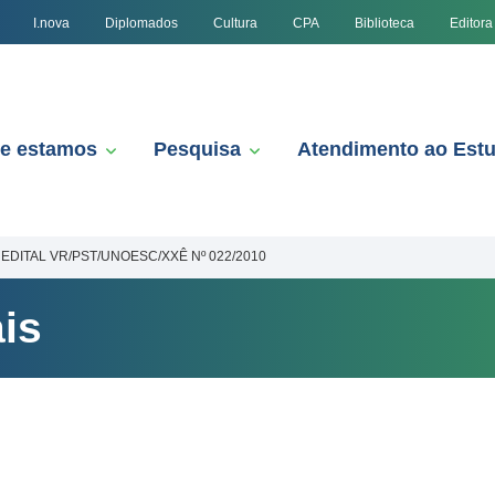
I.nova
Diplomados
Cultura
CPA
Biblioteca
Editora
e estamos
Pesquisa
Atendimento ao Est
EDITAL VR/PST/UNOESC/XXÊ Nº 022/2010
is