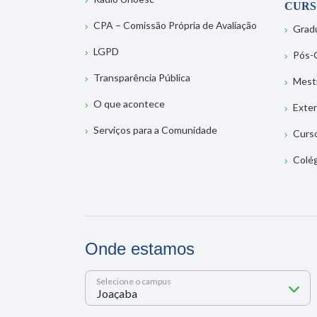
CURS
CPA – Comissão Própria de Avaliação
Grad
LGPD
Pós-
Transparência Pública
Mest
O que acontece
Exte
Serviços para a Comunidade
Curs
Colé
Onde estamos
Selecione o campus