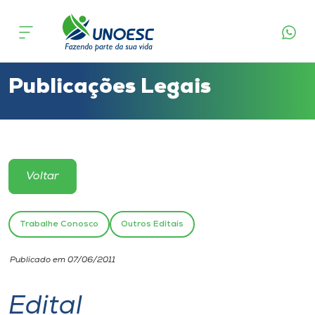
Cursos
Onde estamos
Publicações Legais
Pesquisa
Atendimento ao Estudante
Voltar
Portal de Ensino
Trabalhe Conosco
Outros Editais
A
Publicado em 07/06/2011
Unoesc
Edital
Internacionalização