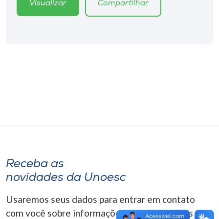
Visualizar
Compartilhar
Museu
Unoesc
Store
Selecione
o idioma
A+
A-
Receba as
novidades da Unoesc
Usaremos seus dados para entrar em contato
com você sobre informações correlacionadas que