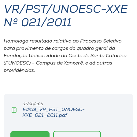
VR/PST/UNOESC-XXE
I.nova
Nº 021/2011
Diplomados
Homologa resultado relativo ao Processo Seletivo
para provimento de cargos do quadro geral da
Cultura
Fundação Universidade do Oeste de Santa Catarina
(FUNOESC) – Campus de Xanxerê, e dá outras
CPA
providências.
Biblioteca
Editora
07/06/2011
Edital_VR_PST_UNOESC-
XXE_021_2011.pdf
Rádio