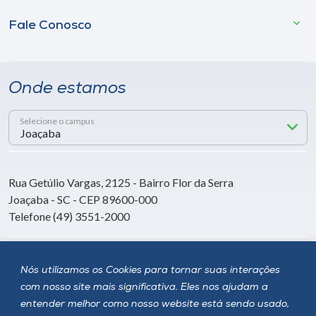
Fale Conosco
Onde estamos
Selecione o campus
Rua Getúlio Vargas, 2125 - Bairro Flor da Serra
Joaçaba - SC - CEP 89600-000
Telefone (49) 3551-2000
Siga a Unoesc
Nós utilizamos os Cookies para tornar suas interações
com nosso site mais significativa. Eles nos ajudam a
entender melhor como nosso website está sendo usado,