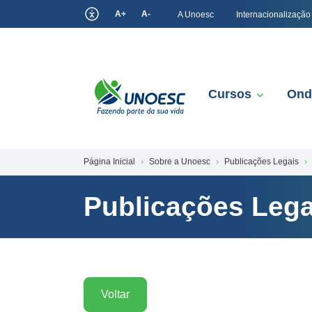
A+
A-
A Unoesc
Internacionalização
Cursos
Ond
Página Inicial
Sobre a Unoesc
Publicações Legais
Publicações Lega
Voltar