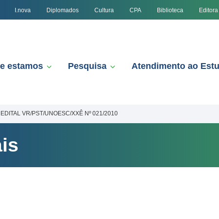
I.nova
Diplomados
Cultura
CPA
Biblioteca
Editora
e estamos
Pesquisa
Atendimento ao Est
EDITAL VR/PST/UNOESC/XXÊ Nº 021/2010
is