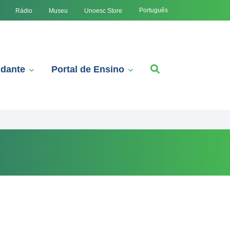
Português
Rádio
Museu
Unoesc Store
udante
Portal de Ensino