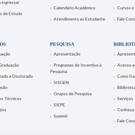
 ingressar
Calendário Acadêmico
Cursos e
s de Estudo
Atendimento ao Estudante
Fale Con
OS
PESQUISA
BIBLIO
uação
Apresentação
Apresen
Graduação
Programas de Incentivo à
Acesso a
Pesquisa
rado e Doutorado
Como Fu
SISGEN
nsão
Bibliotec
Grupos de Pesquisa
os Técnicos
Serviços
SIEPE
gios
Conheça 
Summit
Fale Con