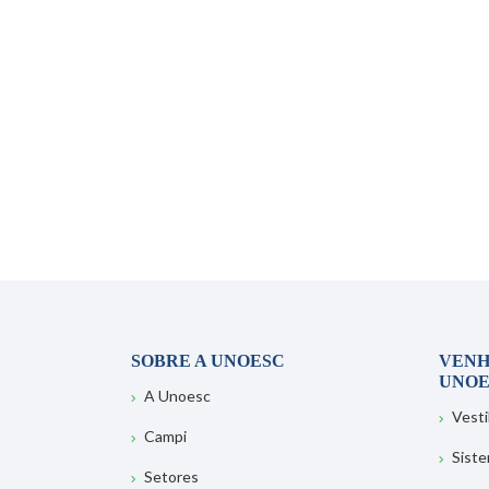
SOBRE A UNOESC
VENH
UNOE
A Unoesc
Vesti
Campi
Sist
Setores