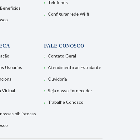
Telefones
 Benefícios
Configurar rede Wi-fi
osco
TECA
FALE CONOSCO
tação
Contato Geral
os Usuários
Atendimento ao Estudante
nciona
Ouvidoria
a Virtual
Seja nosso Fornecedor
Trabalhe Conosco
nossas bibliotecas
osco