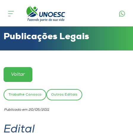
Cursos
Onde estamos
Publicações Legais
Pesquisa
Atendimento ao Estudante
Voltar
Portal de Ensino
Trabalhe Conosco
Outros Editais
A
Publicado em 20/05/2011
Unoesc
Edital
Internacionalização