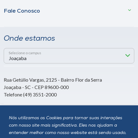
Fale Conosco
Onde estamos
Selecione o campus
Rua Getúlio Vargas, 2125 - Bairro Flor da Serra
Joaçaba - SC - CEP 89600-000
Telefone (49) 3551-2000
Siga a Unoesc
Nós utilizamos os Cookies para tornar suas interações
com nosso site mais significativa. Eles nos ajudam a
entender melhor como nosso website está sendo usado,