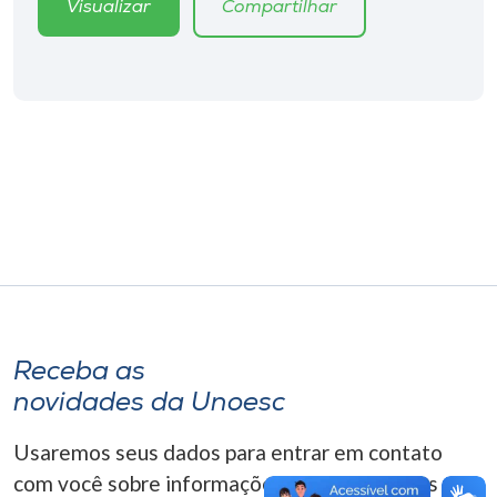
Visualizar
Compartilhar
Museu
Unoesc
Store
Selecione
o idioma
A+
A-
Receba as
novidades da Unoesc
Usaremos seus dados para entrar em contato
com você sobre informações correlacionadas que