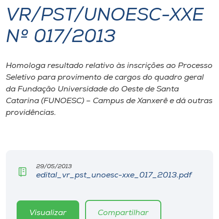
VR/PST/UNOESC-XXE
I.nova
Nº 017/2013
Diplomados
Homologa resultado relativo às inscrições ao Processo
Seletivo para provimento de cargos do quadro geral
Cultura
da Fundação Universidade do Oeste de Santa
Catarina (FUNOESC) – Campus de Xanxerê e dá outras
CPA
providências.
Biblioteca
Editora
29/05/2013
edital_vr_pst_unoesc-xxe_017_2013.pdf
Rádio
Visualizar
Compartilhar