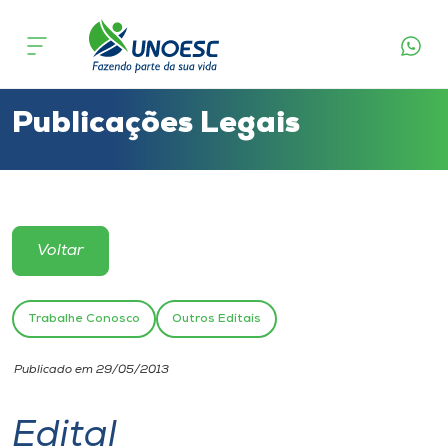
Cursos
Onde estamos
Publicações Legais
Pesquisa
Atendimento ao Estudante
Voltar
Portal de Ensino
Trabalhe Conosco
Outros Editais
A
Publicado em 29/05/2013
Unoesc
Edital
Internacionalização