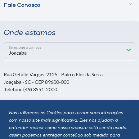
Fale Conosco
Onde estamos
Selecione o campus
Rua Getúlio Vargas, 2125 - Bairro Flor da Serra
Joaçaba - SC - CEP 89600-000
Telefone (49) 3551-2000
Siga a Unoesc
Nós utilizamos os Cookies para tornar suas interações
com nosso site mais significativa. Eles nos ajudam a
entender melhor como nosso website está sendo usado,
assim podemos entregar conteúdo sob medida para