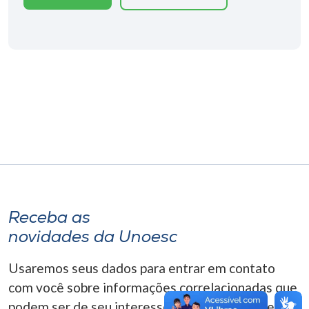
Museu
Unoesc
Store
Selecione
o idioma
A+
Receba as
A-
novidades da Unoesc
Usaremos seus dados para entrar em contato
com você sobre informações correlacionadas que
podem ser de seu interesse. Você pode cancelar o