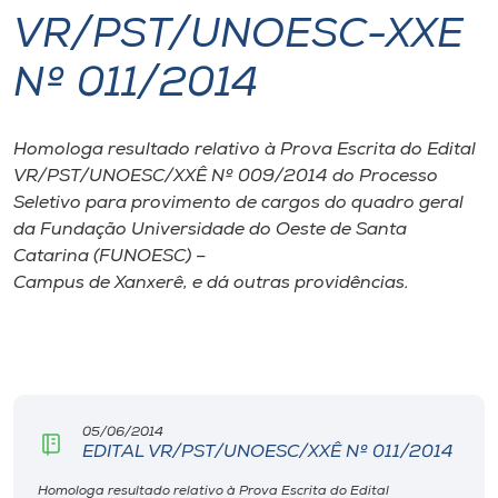
VR/PST/UNOESC-XXE
I.nova
Nº 011/2014
Diplomados
Homologa resultado relativo à Prova Escrita do Edital
VR/PST/UNOESC/XXÊ Nº 009/2014 do Processo
Cultura
Seletivo para provimento de cargos do quadro geral
da Fundação Universidade do Oeste de Santa
CPA
Catarina (FUNOESC) –
Campus de Xanxerê, e dá outras providências.
Biblioteca
Editora
05/06/2014
Rádio
EDITAL VR/PST/UNOESC/XXÊ Nº 011/2014
Homologa resultado relativo à Prova Escrita do Edital