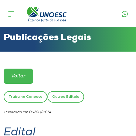
Cursos
Onde estamos
Publicações Legais
Pesquisa
Atendimento ao Estudante
Voltar
Portal de Ensino
Trabalhe Conosco
Outros Editais
A
Publicado em 05/06/2014
Unoesc
Edital
Internacionalização