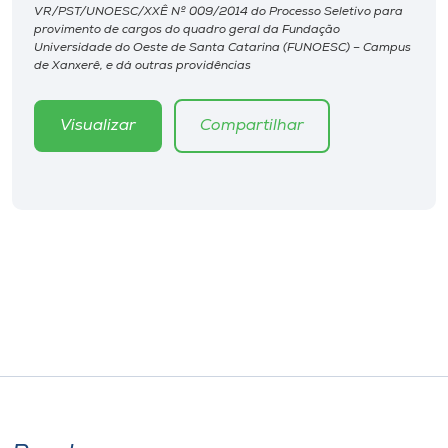
Museu
VR/PST/UNOESC/XXÊ Nº 009/2014 do Processo Seletivo para
provimento de cargos do quadro geral da Fundação
Universidade do Oeste de Santa Catarina (FUNOESC) – Campus
Unoesc
de Xanxerê, e dá outras providências
Store
Visualizar
Compartilhar
Selecione
o idioma
A+
A-