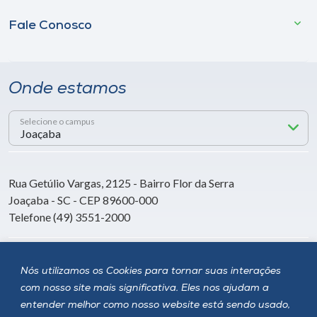
Fale Conosco
Onde estamos
Selecione o campus
Rua Getúlio Vargas, 2125 - Bairro Flor da Serra
Joaçaba - SC - CEP 89600-000
Telefone (49) 3551-2000
Siga a Unoesc
Nós utilizamos os Cookies para tornar suas interações
com nosso site mais significativa. Eles nos ajudam a
entender melhor como nosso website está sendo usado,