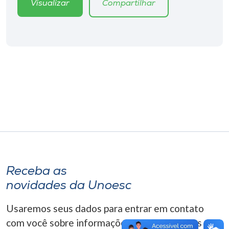
Visualizar
Compartilhar
Museu
Unoesc
Store
Selecione
o idioma
A+
A-
Receba as
novidades da Unoesc
Usaremos seus dados para entrar em contato
com você sobre informações correlacionadas que