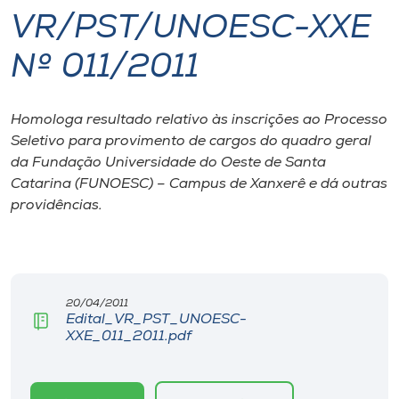
VR/PST/UNOESC-XXE
I.nova
Nº 011/2011
Diplomados
Homologa resultado relativo às inscrições ao Processo
Seletivo para provimento de cargos do quadro geral
Cultura
da Fundação Universidade do Oeste de Santa
Catarina (FUNOESC) – Campus de Xanxerê e dá outras
CPA
providências.
Biblioteca
Editora
20/04/2011
Edital_VR_PST_UNOESC-
XXE_011_2011.pdf
Rádio