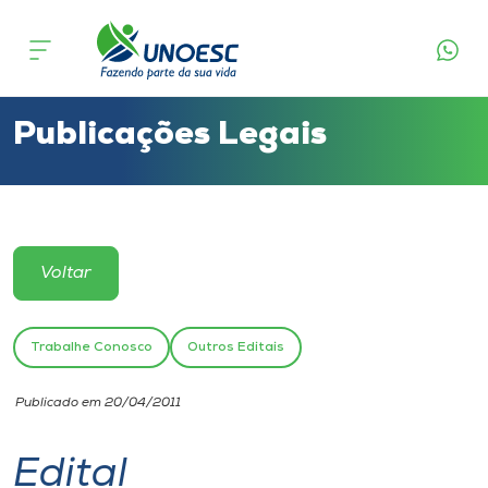
Cursos
Onde estamos
Publicações Legais
Pesquisa
Atendimento ao Estudante
Voltar
Portal de Ensino
Trabalhe Conosco
Outros Editais
A
Publicado em 20/04/2011
Unoesc
Edital
Internacionalização