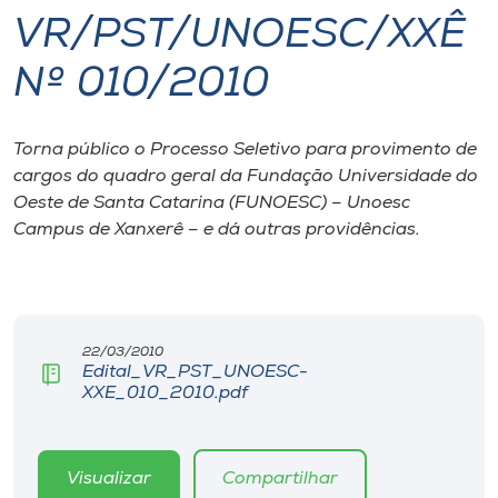
VR/PST/UNOESC/XXÊ
I.nova
Nº 010/2010
Diplomados
Torna público o Processo Seletivo para provimento de
cargos do quadro geral da Fundação Universidade do
Cultura
Oeste de Santa Catarina (FUNOESC) – Unoesc
Campus de Xanxerê – e dá outras providências.
CPA
Biblioteca
22/03/2010
Edital_VR_PST_UNOESC-
Editora
XXE_010_2010.pdf
Rádio
Visualizar
Compartilhar