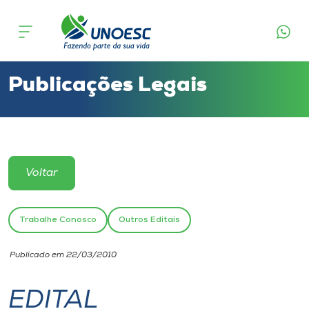
Cursos
Onde estamos
Publicações Legais
Pesquisa
Atendimento ao Estudante
Voltar
Portal de Ensino
Trabalhe Conosco
Outros Editais
A
Publicado em 22/03/2010
Unoesc
EDITAL
Internacionalização