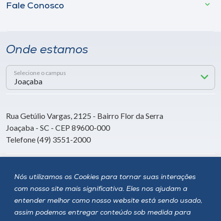
Fale Conosco
Onde estamos
Selecione o campus
Rua Getúlio Vargas, 2125 - Bairro Flor da Serra
Joaçaba - SC - CEP 89600-000
Telefone (49) 3551-2000
Siga a Unoesc
Nós utilizamos os Cookies para tornar suas interações
com nosso site mais significativa. Eles nos ajudam a
entender melhor como nosso website está sendo usado,
assim podemos entregar conteúdo sob medida para