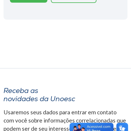
Museu
Unoesc
Store
Selecione
o idioma
A+
Receba as
A-
novidades da Unoesc
Usaremos seus dados para entrar em contato
com você sobre informações correlacionadas que
podem ser de seu interesse. Você pode cancelar o