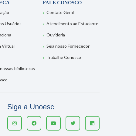
TECA
FALE CONOSCO
tação
Contato Geral
os Usuários
Atendimento ao Estudante
nciona
Ouvidoria
a Virtual
Seja nosso Fornecedor
Trabalhe Conosco
nossas bibliotecas
osco
Siga a Unoesc