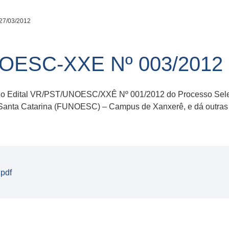
27/03/2012
NOESC-XXE Nº 003/2012
a do Edital VR/PST/UNOESC/XXÊ Nº 001/2012 do Processo Selet
Santa Catarina (FUNOESC) – Campus de Xanxerê, e dá outras 
pdf