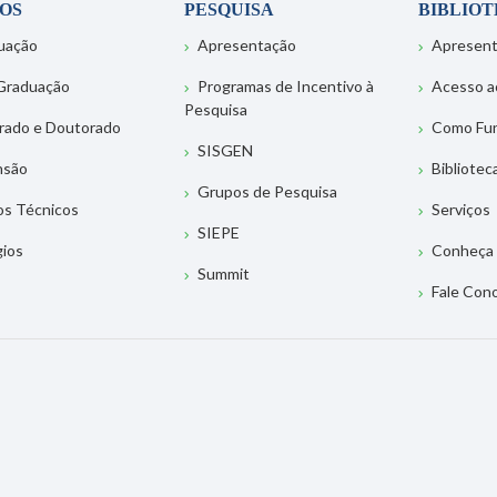
OS
PESQUISA
BIBLIO
uação
Apresentação
Apresen
Graduação
Programas de Incentivo à
Acesso a
Pesquisa
rado e Doutorado
Como Fu
SISGEN
nsão
Bibliotec
Grupos de Pesquisa
os Técnicos
Serviços
SIEPE
gios
Conheça 
Summit
Fale Con