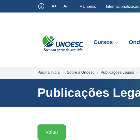
A+
A-
A Unoesc
Internacionalização
Cursos
Ond
Página Inicial
Sobre a Unoesc
Publicações Legais
Publicações Lega
Voltar