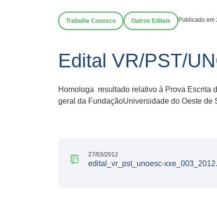
Publicado em 
Trabalhe Conosco
Outros Editais
Edital VR/PST/U
Homologa resultado relativo à Prova Escrit
geral da FundaçãoUniversidade do Oeste de 
27/03/2012
edital_vr_pst_unoesc-xxe_003_2012.