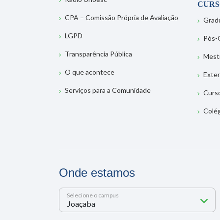
CURS
CPA – Comissão Própria de Avaliação
Grad
LGPD
Pós-
Transparência Pública
Mest
O que acontece
Exte
Serviços para a Comunidade
Curs
Colé
Onde estamos
Selecione o campus