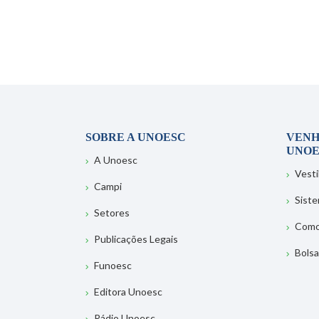
SOBRE A UNOESC
VENH
UNOE
A Unoesc
Vesti
Campi
Sist
Setores
Como
Publicações Legais
Bolsa
Funoesc
Editora Unoesc
Rádio Unoesc