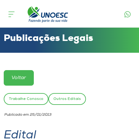
Cursos
Onde estamos
Publicações Legais
Pesquisa
Atendimento ao Estudante
Voltar
Portal de Ensino
Trabalhe Conosco
Outros Editais
A
Publicado em 25/01/2013
Unoesc
Edital
Internacionalização