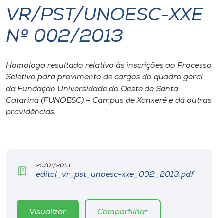
VR/PST/UNOESC-XXE
I.nova
Nº 002/2013
Diplomados
Homologa resultado relativo às inscrições ao Processo
Seletivo para provimento de cargos do quadro geral
Cultura
da Fundação Universidade do Oeste de Santa
Catarina (FUNOESC) – Campus de Xanxerê e dá outras
CPA
providências.
Biblioteca
Editora
25/01/2013
edital_vr_pst_unoesc-xxe_002_2013.pdf
Rádio
Visualizar
Compartilhar