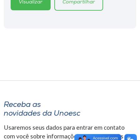
Visualizar
Compartilhar
Museu
Unoesc
Store
Selecione
o idioma
A+
A-
Receba as
novidades da Unoesc
Usaremos seus dados para entrar em contato
com você sobre informações correlacionadas que