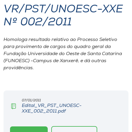
VR/PST/UNOESC-XXE
I.nova
Nº 002/2011
Diplomados
Homologa resultado relativo ao Processo Seletivo
para provimento de cargos do quadro geral da
Cultura
Fundação Universidade do Oeste de Santa Catarina
(FUNOESC) -Campus de Xanxerê, e dá outras
CPA
providências.
Biblioteca
Editora
07/01/2011
Edital_VR_PST_UNOESC-
XXE_002_2011.pdf
Rádio