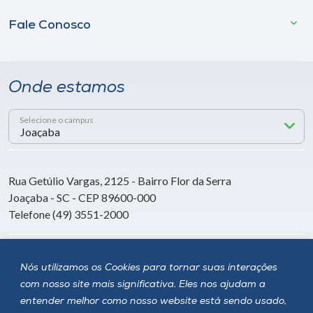
Fale Conosco
Onde estamos
Selecione o campus
Rua Getúlio Vargas, 2125 - Bairro Flor da Serra
Joaçaba - SC - CEP 89600-000
Telefone (49) 3551-2000
Siga a Unoesc
Nós utilizamos os Cookies para tornar suas interações
com nosso site mais significativa. Eles nos ajudam a
entender melhor como nosso website está sendo usado,