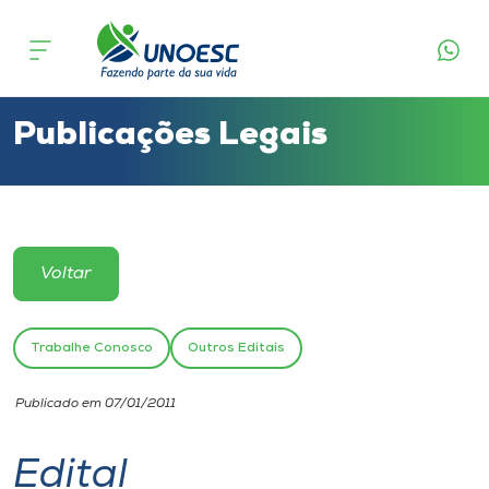
Cursos
Onde estamos
Publicações Legais
Pesquisa
Atendimento ao Estudante
Voltar
Portal de Ensino
Trabalhe Conosco
Outros Editais
A
Publicado em 07/01/2011
Unoesc
Edital
Internacionalização