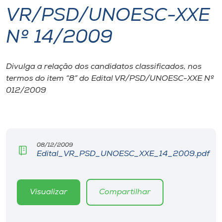
VR/PSD/UNOESC-XXE
I.nova
Nº 14/2009
Diplomados
Divulga a relação dos candidatos classificados, nos
termos do item “8” do Edital VR/PSD/UNOESC-XXE Nº
Cultura
012/2009
CPA
Biblioteca
08/12/2009
Edital_VR_PSD_UNOESC_XXE_14_2009.pdf
Editora
Visualizar
Compartilhar
Rádio