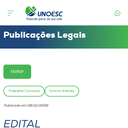
Cursos
Onde estamos
Publicações Legais
Pesquisa
Atendimento ao Estudante
Voltar
Portal de Ensino
Trabalhe Conosco
Outros Editais
A
Publicado em 08/12/2009
Unoesc
EDITAL
Internacionalização