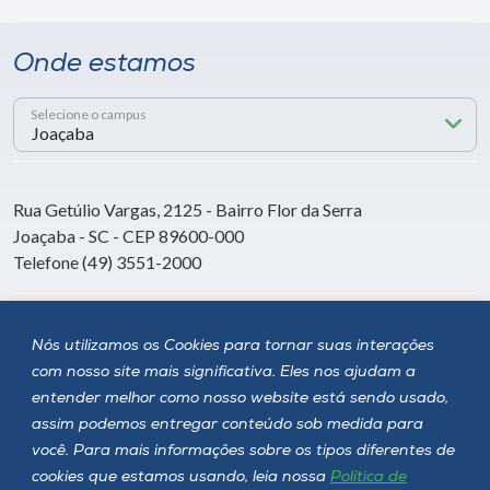
Onde estamos
Selecione o campus
Rua Getúlio Vargas, 2125 - Bairro Flor da Serra
Joaçaba - SC - CEP 89600-000
Telefone (49) 3551-2000
Siga a Unoesc
Nós utilizamos os Cookies para tornar suas interações
com nosso site mais significativa. Eles nos ajudam a
entender melhor como nosso website está sendo usado,
assim podemos entregar conteúdo sob medida para
você. Para mais informações sobre os tipos diferentes de
cookies que estamos usando, leia nossa
Política de