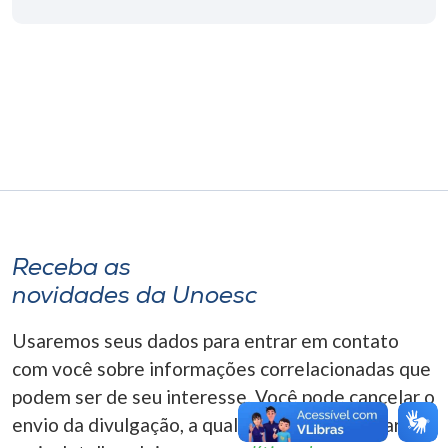
Museu
Unoesc
Store
Selecione
o idioma
Receba as
novidades da Unoesc
A+
A-
Usaremos seus dados para entrar em contato
com você sobre informações correlacionadas que
podem ser de seu interesse. Você pode cancelar o
envio da divulgação, a qualquer momento. Para