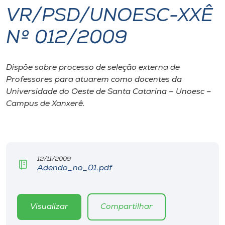
VR/PSD/UNOESC-XXÊ
I.nova
Nº 012/2009
Diplomados
Dispõe sobre processo de seleção externa de
Professores para atuarem como docentes da
Cultura
Universidade do Oeste de Santa Catarina – Unoesc –
Campus de Xanxerê.
CPA
Biblioteca
12/11/2009
Adendo_no_01.pdf
Editora
Rádio
Visualizar
Compartilhar