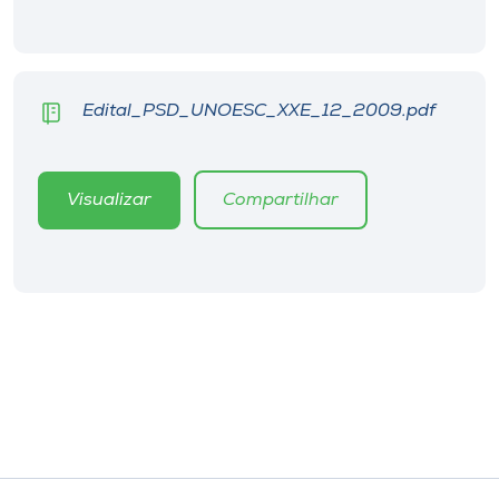
Museu
Unoesc
Store
Edital_PSD_UNOESC_XXE_12_2009.pdf
Visualizar
Compartilhar
Selecione
o idioma
A+
A-