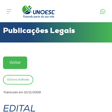
Cursos
Onde estamos
Publicações Legais
Pesquisa
Atendimento ao Estudante
Voltar
Portal de Ensino
Outros Editais
A
Publicado em 12/11/2009
Unoesc
EDITAL
Internacionalização