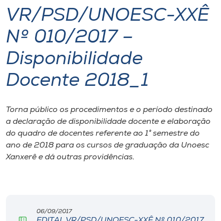
VR/PSD/UNOESC-XXÊ
I.nova
Nº 010/2017 –
Diplomados
Disponibilidade
Docente 2018_1
Cultura
CPA
Torna público os procedimentos e o período destinado
a declaração de disponibilidade docente e elaboração
do quadro de docentes referente ao 1° semestre do
Biblioteca
ano de 2018 para os cursos de graduação da Unoesc
Xanxerê e dá outras providências.
Editora
Rádio
06/09/2017
EDITAL VR/PSD/UNOESC-XXÊ Nº 010/2017