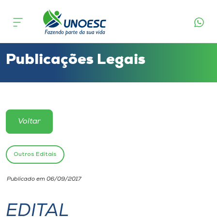
Cursos
Onde estamos
Publicações Legais
Pesquisa
Atendimento ao Estudante
Voltar
Portal de Ensino
Outros Editais
A
Publicado em 06/09/2017
Unoesc
EDITAL
Internacionalização