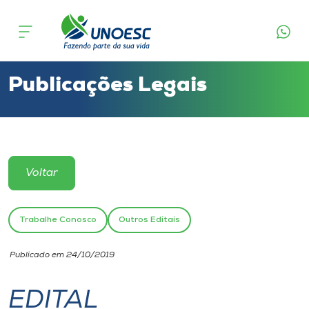
Cursos
Onde estamos
Publicações Legais
Pesquisa
Atendimento ao Estudante
Voltar
Portal de Ensino
Trabalhe Conosco
Outros Editais
A
Publicado em 24/10/2019
Unoesc
EDITAL
Internacionalização