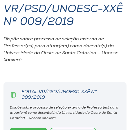
VR/PSD/UNOESC-XXÊ
I.nova
Nº 009/2019
Diplomados
Dispõe sobre processo de seleção externa de
Professor(es) para atuar(em) como docente(s) da
Cultura
Universidade do Oeste de Santa Catarina – Unoesc
Xanxerê.
CPA
Biblioteca
EDITAL VR/PSD/UNOESC-XXÊ Nº
009/2019
Editora
Dispõe sobre processo de seleção externa de Professor(es) para
atuar(em) como docente(s) da Universidade do Oeste de Santa
Rádio
Catarina – Unoesc Xanxerê