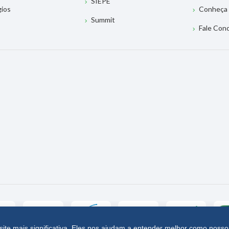
SIEPE
gios
Conheça 
Summit
Fale Con
site mais significativa. Eles nos ajudam a entender melhor como nosso