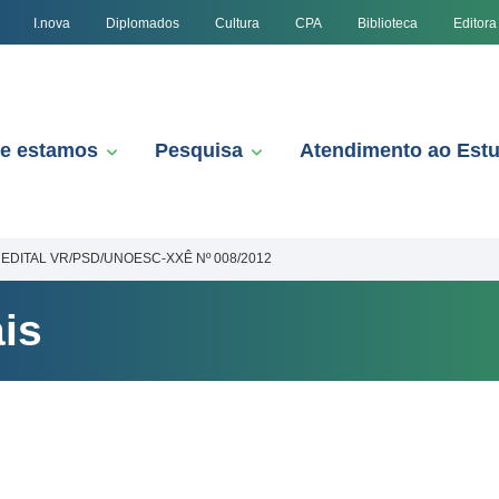
I.nova
Diplomados
Cultura
CPA
Biblioteca
Editora
e estamos
Pesquisa
Atendimento ao Est
EDITAL VR/PSD/UNOESC-XXÊ Nº 008/2012
is