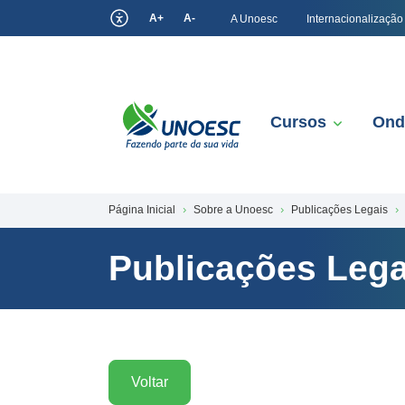
A+
A-
A Unoesc
Internacionalização
Cursos
Ond
Página Inicial
Sobre a Unoesc
Publicações Legais
Publicações Lega
Voltar