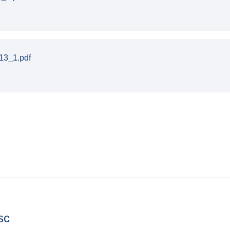
13_1.pdf
sc