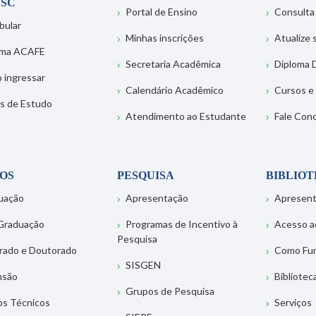
SC
Portal de Ensino
Consulta
bular
Minhas inscrições
Atualize
ema ACAFE
Secretaria Acadêmica
Diploma D
 ingressar
Calendário Acadêmico
Cursos e
s de Estudo
Atendimento ao Estudante
Fale Con
OS
PESQUISA
BIBLIO
uação
Apresentação
Apresen
Graduação
Programas de Incentivo à
Acesso a
Pesquisa
rado e Doutorado
Como Fu
SISGEN
nsão
Bibliotec
Grupos de Pesquisa
os Técnicos
Serviços