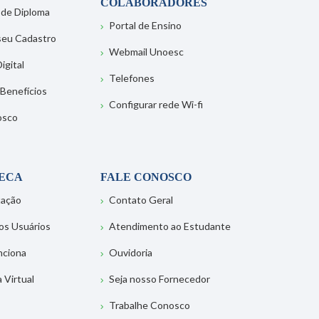
COLABORADORES
 de Diploma
Portal de Ensino
 seu Cadastro
Webmail Unoesc
igital
Telefones
 Benefícios
Configurar rede Wi-fi
osco
TECA
FALE CONOSCO
tação
Contato Geral
os Usuários
Atendimento ao Estudante
nciona
Ouvidoria
a Virtual
Seja nosso Fornecedor
Trabalhe Conosco