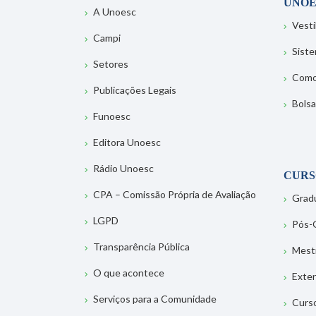
UNOE
A Unoesc
Vesti
Campi
Sist
Setores
Como
Publicações Legais
Bolsa
Funoesc
Editora Unoesc
Rádio Unoesc
CURS
CPA – Comissão Própria de Avaliação
Grad
LGPD
Pós-
Transparência Pública
Mest
O que acontece
Exte
Serviços para a Comunidade
Curs