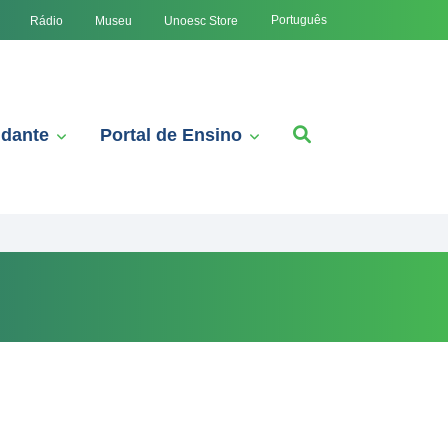
Português
Rádio
Museu
Unoesc Store
udante
Portal de Ensino