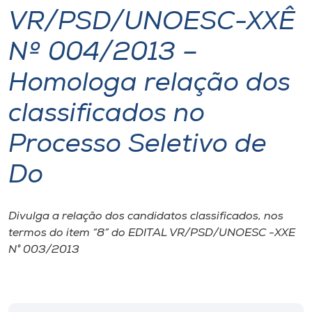
VR/PSD/UNOESC-XXÊ
I.nova
Nº 004/2013 –
Diplomados
Homologa relação dos
classificados no
Cultura
Processo Seletivo de
CPA
Do
Biblioteca
Divulga a relação dos candidatos classificados, nos
termos do item “8” do EDITAL VR/PSD/UNOESC -XXE
Editora
N° 003/2013
Rádio