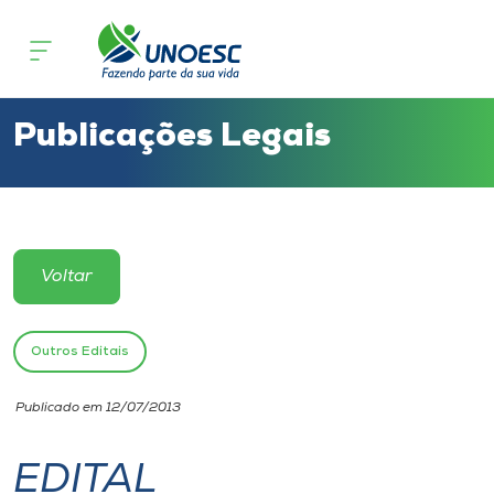
Cursos
Onde estamos
Publicações Legais
Pesquisa
Atendimento ao Estudante
Voltar
Portal de Ensino
Outros Editais
A
Publicado em 12/07/2013
Unoesc
EDITAL
Internacionalização