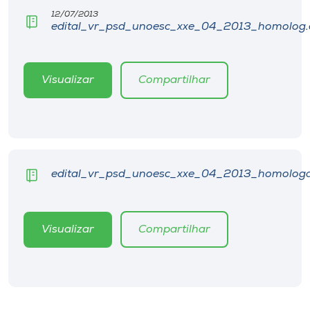
Museu
12/07/2013
edital_vr_psd_unoesc_xxe_04_2013_homolog.cl
Unoesc
Store
Visualizar
Compartilhar
Selecione
o idioma
edital_vr_psd_unoesc_xxe_04_2013_homologac
A+
A-
Visualizar
Compartilhar